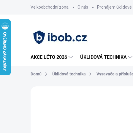
Přejít
Velkoobchodní zóna
O nás
Pronájem úklidové 
na
obsah
AKCE LÉTO 2026
ÚKLIDOVÁ TECHNIKA
Domů
Úklidová technika
Vysavače a přísluš
Neohodnoceno
Podrobnosti hodnoce