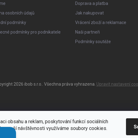
sme
Doprava a platba
na osobních údajů
Jak nakupovat
dní podmínky
Vrácení zboží a reklamace
ecné podmínky pro podnikatele
Naši partneři
Podmínky soutěže
pyright 2026
ibob s.r.o.
. Všechna práva vyhrazena.
Upravit nastavení coo
aci obsahu a reklam, poskytování funkcí sociálních
S
ýze naší návštěvnosti využíváme soubory cookies.
ací
Zde