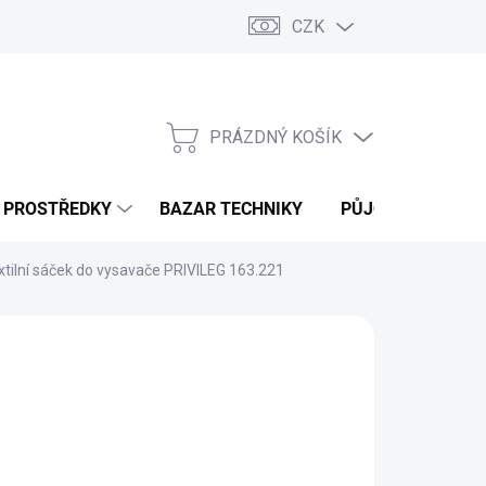
CZK
PRÁZDNÝ KOŠÍK
NÁKUPNÍ
KOŠÍK
Í PROSTŘEDKY
BAZAR TECHNIKY
PŮJČOVNA
V
xtilní sáček do vysavače PRIVILEG 163.221