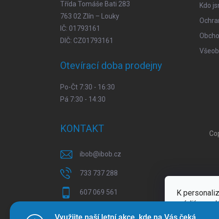
Třída Tomáše Bati 283
Kdo j
763 02 Zlín – Louky
Ochra
IČ: 01793161
Obcho
DIČ: CZ01793161
Všeob
Otevírací doba prodejny
Po-Čt 7:30 - 16:30
Pá 7:30 - 14:30
KONTAKT
Co
ibob
@
ibob.cz
733 737 288
K personaliz
607 069 561
médií a anal
Sledujte nás na Facebooku !
Více inform
Využijte naší letní akce, kde na Vás čeká