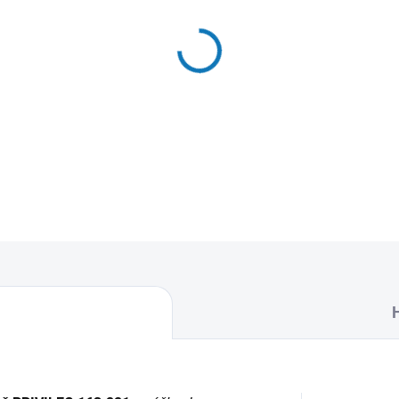
MŮŽEME DORUČIT DO:
10.8.2
−
+
Textilní sáčky do vysavače u
naleznete 4 sáčky do vysava
DETAILNÍ INFORMACE