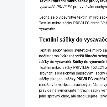
Textilní filtrační mikro sáček pro vys
vysavačů PRIVILEG
pro vysávání suchých
Jedná se o vícevrstvé textilní mikro
sáč
Textilní mikro sáčky PRIVILEG chrání Vaš
vysavače.
Textilní sáčky do vysava
Textilní sáčky neboli syntetické mikro s
nečistot mají výrazně vyšší filtrační sch
sáčky do vysavačů.
Sáčky do vysavače
Textilní mikro sáčky PRIVILEG 163.221 za
srovnání s klasickými papírovými sáčky d
sáčky jako jsou
sáčky PRIVILEG
zajišťují
množství a velikost prachových částic v
pravidelně vyměňujete filtrační sáčky ve
jeho správný chod, ale prodlužujete i živ