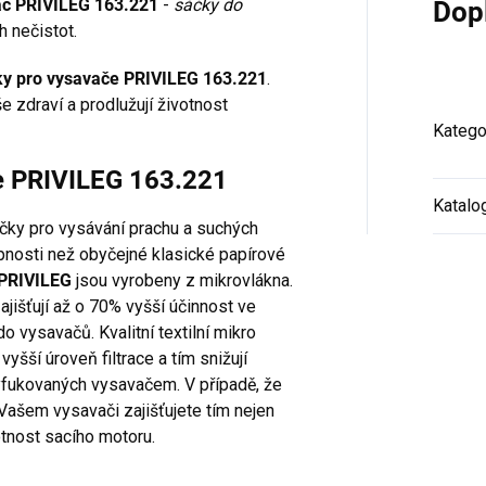
avač PRIVILEG 163.221
-
sáčky do
Dop
 nečistot.
ky pro vysavače PRIVILEG 163.221
.
e zdraví a prodlužují životnost
Katego
če PRIVILEG 163.221
Katalo
áčky pro vysávání prachu a suchých
opnosti než obyčejné klasické papírové
 PRIVILEG
jsou vyrobeny z mikrovlákna.
jišťují až o 70% vyšší účinnost ve
o vysavačů. Kvalitní textilní mikro
 vyšší úroveň filtrace a tím snižují
yfukovaných vysavačem. V případě, že
 Vašem vysavači zajišťujete tím nejen
otnost sacího motoru.