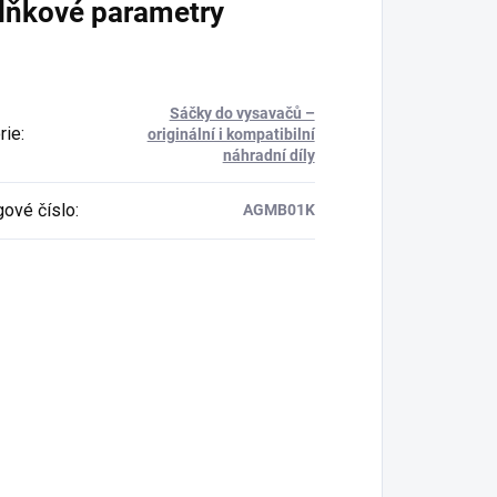
lňkové parametry
Sáčky do vysavačů –
rie
:
originální i kompatibilní
náhradní díly
gové číslo
:
AGMB01K