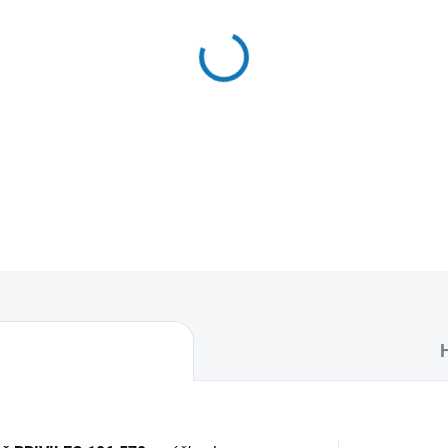
MŮŽEME DORUČIT DO:
12.8.2
−
+
Textilní sáčky do vysavače u
naleznete 4 sáčky do vysava
DETAILNÍ INFORMACE