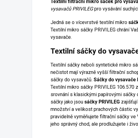
Textilní filtrační mikro sáček pro vys
vysavačů PRIVILEG
pro vysávání suchých
Jedná se o vícevrstvé textilní mikro
sáč
Textilní mikro sáčky PRIVILEG chrání Vaš
vysavače.
Textilní sáčky do vysava
Textilní sáčky neboli syntetické mikro s
nečistot mají výrazně vyšší filtrační sc
sáčky do vysavačů.
Sáčky do vysavače
Textilní mikro sáčky PRIVILEG 106.570 za
srovnání s klasickými papírovými sáčky d
sáčky jako jsou
sáčky PRIVILEG
zajišťují
množství a velikost prachových částic v
pravidelně vyměňujete filtrační sáčky ve
jeho správný chod, ale prodlužujete i živ