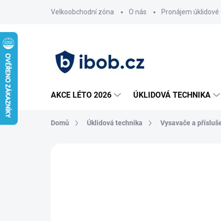
Přejít
Velkoobchodní zóna
O nás
Pronájem úklidové 
na
obsah
AKCE LÉTO 2026
ÚKLIDOVÁ TECHNIKA
Domů
Úklidová technika
Vysavače a přísluš
Neohodnoceno
Podrobnosti hodnoce