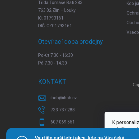
Třída Tomáše Bati 283
Kdo j
763 02 Zlín – Louky
Ochra
IČ: 01793161
Obcho
DIČ: CZ01793161
Všeob
Otevírací doba prodejny
Po-Čt 7:30 - 16:30
Pá 7:30 - 14:30
KONTAKT
Co
ibob
@
ibob.cz
733 737 288
K personaliz
607 069 561
médií a anal
Sledujte nás na Facebooku !
Více inform
Využijte naší letní akce, kde na Vás čeká