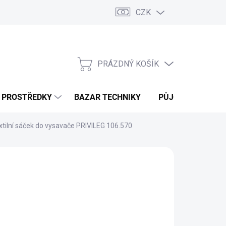
CZK
PRÁZDNÝ KOŠÍK
NÁKUPNÍ
KOŠÍK
Í PROSTŘEDKY
BAZAR TECHNIKY
PŮJČOVNA
V
xtilní sáček do vysavače PRIVILEG 106.570