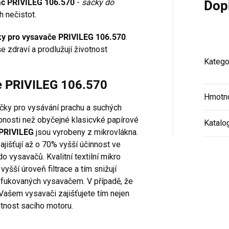
avač PRIVILEG 106.570
-
sáčky do
Dop
 nečistot.
ky pro vysavače PRIVILEG 106.570
.
e zdraví a prodlužují životnost
Katego
če PRIVILEG 106.570
Hmotn
áčky pro vysávání prachu a suchých
hopnosti než obyčejné klasicvké papírové
Katalo
 PRIVILEG
jsou vyrobeny z mikrovlákna.
jišťují až o 70% vyšší účinnost ve
o vysavačů. Kvalitní textilní mikro
 vyšší úroveň filtrace a tím snižují
yfukovaných vysavačem. V případě, že
 Vašem vysavači zajišťujete tím nejen
otnost sacího motoru.