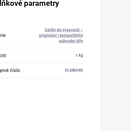
lňkové parametry
Sáčky do vysavačů –
rie
:
originální i kompatibilní
náhradní díly
ost
:
1 kg
gové číslo
:
ELMB04K