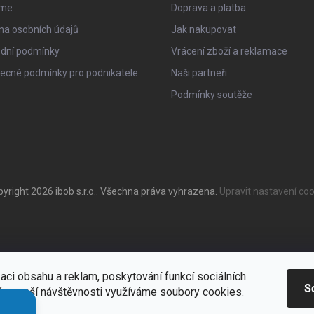
sme
Doprava a platba
na osobních údajů
Jak nakupovat
dní podmínky
Vrácení zboží a reklamace
ecné podmínky pro podnikatele
Naši partneři
Podmínky soutěže
pyright 2026
ibob s.r.o.
. Všechna práva vyhrazena.
Upravit nastavení coo
aci obsahu a reklam, poskytování funkcí sociálních
S
ýze naší návštěvnosti využíváme soubory cookies.
ací
Zde