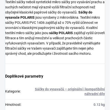
Textilní sáčky neboli syntetické mikro sáčky pro vysávání prachu a
suchých nečistot mají výrazně vyšší filtrační schopnosti než
obyčejné klasicvké papírové sáčky do vysavačů.
Sáčky do
vysavače POLARIS
jsou vyrobeny z mikrovlákna. Textilní mikro
sáčky POLARIS PVC 1406 zajišťují až o 70% vyšší účinnost ve
srovnání s klasickými papírovými sáčky do vysavačů. Kvalitní
textilní mikro sáčky jako jsou
sáčky POLARIS
zajišťují vyšší úroveň
filtrace a tím snižují množství a velikost prachových částic
vyfukovaných vysavačem. V případě, že pravidelně vyměňujete
filtrační sáčky ve Vašem vysavači zajišťujete tím nejen jeho
správný chod, ale prodlužujete i životnost sacího motoru.
Doplňkové parametry
Sáčky do vysavačů – originální i kompatibilní
Kategorie
:
náhradní díly
Hmotnost
:
0.12 kg