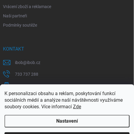
Vrácení zboží a reklamace
Naši partneři
Podmínky soutěže
KONTAKT
ibob
@
ibob.cz
733 737 288
607 069 561
K personalizaci obsahu a reklam, poskytování funkcí
Sledujte nás na Facebooku !
sociálních médií a analýze naší návštěvnosti využíváme
soubory cookies. Více informací
Zde
ibob_s.r.o/
Nastavení
Copyright 2026
ibob s.r.o.
. Všechna práva vyhrazena.
Upravit nastavení
cookies