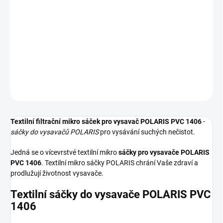
−
+
Přidat do košíku
Textilní sáčky do vysavače určené pro model POLARIS PVC 1406.
V balení naleznete 5 sáčků do vysavače s hygienickým uzavřením.
DETAILNÍ INFORMACE
ZEPTAT SE
HLÍDAT
Textilní filtrační mikro sáček pro vysavač POLARIS PVC 1406
-
sáčky do vysavačů POLARIS
pro vysávání suchých nečistot.
Jedná se o vícevrstvé textilní mikro
sáčky pro vysavače POLARIS
PVC 1406
. Textilní mikro sáčky POLARIS chrání Vaše zdraví a
prodlužují životnost vysavače.
Textilní sáčky do vysavače POLARIS PVC
1406