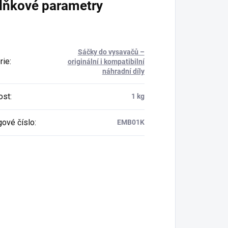
lňkové parametry
Sáčky do vysavačů –
rie
:
originální i kompatibilní
náhradní díly
ost
:
1 kg
gové číslo
:
EMB01K