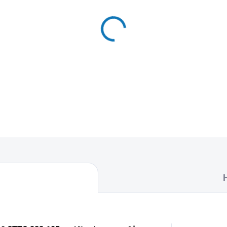
MŮŽEME DORUČIT DO:
12.8.2
−
+
Textilní sáčky do vysavače 
naleznete 5 sáčků do vysava
DETAILNÍ INFORMACE