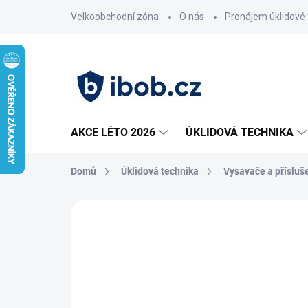
Přejít
Velkoobchodní zóna
O nás
Pronájem úklidové 
na
obsah
AKCE LÉTO 2026
ÚKLIDOVÁ TECHNIKA
Domů
Úklidová technika
Vysavače a přísluš
Neohodnoceno
Podrobnosti hodnoce