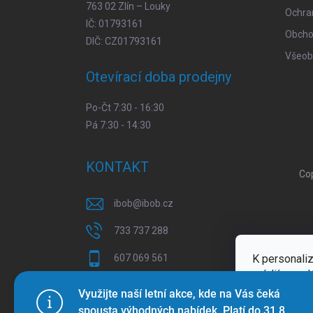
763 02 Zlín – Louky
Ochra
IČ: 01793161
Obcho
DIČ: CZ01793161
Všeob
Otevírací doba prodejny
Po-Čt 7:30 - 16:30
Pá 7:30 - 14:30
KONTAKT
Co
ibob
@
ibob.cz
733 737 288
K personaliz
607 069 561
médií a anal
Sledujte nás na Facebooku !
Více inform
Využijte naší letní akce, kde na Vás čeká
spousta výhodných nabídek. Platí do 31.8.
ibob_s.r.o/