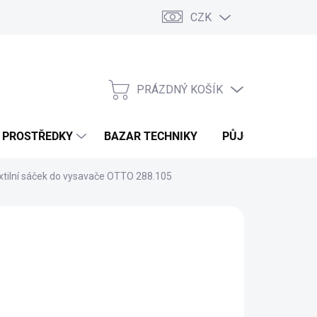
CZK
PRÁZDNÝ KOŠÍK
NÁKUPNÍ
KOŠÍK
Í PROSTŘEDKY
BAZAR TECHNIKY
PŮJČOVNA
V
xtilní sáček do vysavače OTTO 288.105