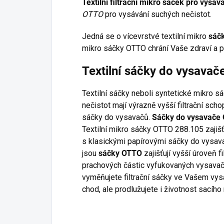
Textilní filtrační mikro sáček pro vys
OTTO
pro vysávání suchých nečistot.
Jedná se o vícevrstvé textilní mikro
sáč
mikro sáčky OTTO chrání Vaše zdraví a p
Textilní sáčky do vysava
Textilní sáčky neboli syntetické mikro s
nečistot mají výrazně vyšší filtrační sc
sáčky do vysavačů.
Sáčky do vysavače
Textilní mikro sáčky OTTO 288.105 zajišť
s klasickými papírovými sáčky do vysavač
jsou
sáčky OTTO
zajišťují vyšší úroveň f
prachových částic vyfukovaných vysavače
vyměňujete filtrační sáčky ve Vašem vysa
chod, ale prodlužujete i životnost sacího