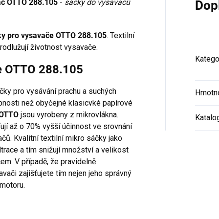
avač OTTO 288.105
-
sáčky do vysavačů
Dop
ky pro vysavače OTTO 288.105
. Textilní
rodlužují životnost vysavače.
Katego
če OTTO 288.105
áčky pro vysávání prachu a suchých
Hmotn
hopnosti než obyčejné klasicvké papírové
 OTTO
jsou vyrobeny z mikrovlákna.
Katalo
ují až o 70% vyšší účinnost ve srovnání
ů. Kvalitní textilní mikro sáčky jako
iltrace a tím snižují množství a velikost
m. V případě, že pravidelně
vači zajišťujete tím nejen jeho správný
 motoru.