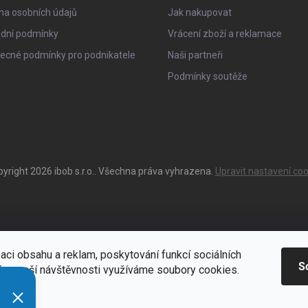
na osobních údajů
Jak nakupovat
dní podmínky
Vrácení zboží a reklamace
ecné podmínky pro podnikatele
Naši partneři
Podmínky soutěže
pyright 2026
ibob s.r.o.
. Všechna práva vyhrazena.
Upravit nastavení coo
aci obsahu a reklam, poskytování funkcí sociálních
S
ýze naší návštěvnosti využíváme soubory cookies.
ací
Zde