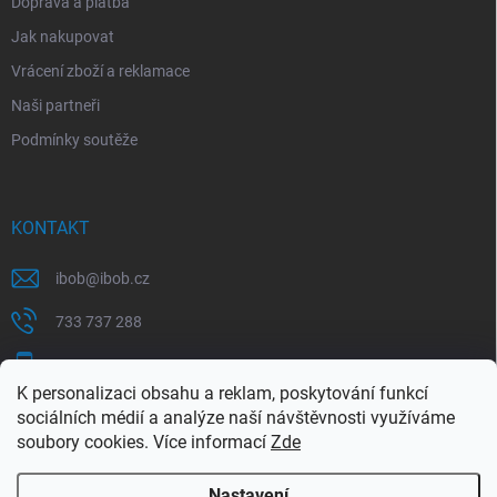
Doprava a platba
Jak nakupovat
Vrácení zboží a reklamace
Naši partneři
Podmínky soutěže
KONTAKT
ibob
@
ibob.cz
733 737 288
607 069 561
K personalizaci obsahu a reklam, poskytování funkcí
Sledujte nás na Facebooku !
sociálních médií a analýze naší návštěvnosti využíváme
soubory cookies. Více informací
Zde
ibob_s.r.o/
Nastavení