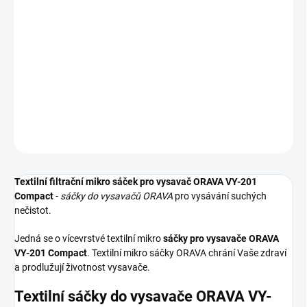
−
+
Přidat do košíku
Textilní sáčky do vysavače určené pro model ORAVA VY-201
Compact. V balení naleznete 5 sáčků do vysavače s hygienickým
uzavřením.
DETAILNÍ INFORMACE
ZEPTAT SE
HLÍDAT
Textilní filtrační mikro sáček pro vysavač ORAVA VY-201
Compact
-
sáčky do vysavačů ORAVA
pro vysávání suchých
nečistot.
Jedná se o vícevrstvé textilní mikro
sáčky pro vysavače ORAVA
VY-201 Compact
. Textilní mikro sáčky ORAVA chrání Vaše zdraví
a prodlužují životnost vysavače.
Textilní sáčky do vysavače ORAVA VY-