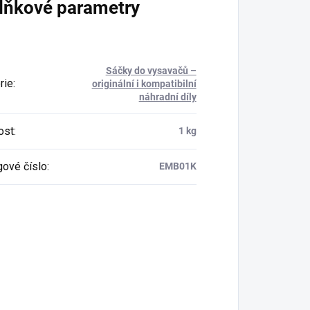
lňkové parametry
Sáčky do vysavačů –
rie
:
originální i kompatibilní
náhradní díly
ost
:
1 kg
gové číslo
:
EMB01K