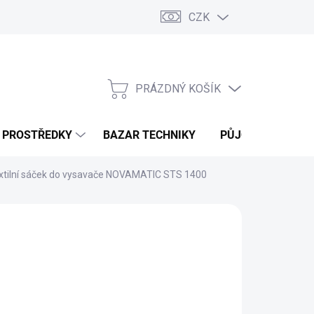
CZK
PRÁZDNÝ KOŠÍK
NÁKUPNÍ
KOŠÍK
Í PROSTŘEDKY
BAZAR TECHNIKY
PŮJČOVNA
V
xtilní sáček do vysavače NOVAMATIC STS 1400