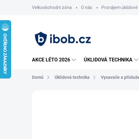
Přejít
Velkoobchodní zóna
O nás
Pronájem úklidové 
na
obsah
AKCE LÉTO 2026
ÚKLIDOVÁ TECHNIKA
Domů
Úklidová technika
Vysavače a přísluš
Neohodnoceno
Podrobnosti hodnoce