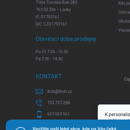
Třída Tomáše Bati 283
Kdo j
763 02 Zlín – Louky
Ochra
IČ: 01793161
Obcho
DIČ: CZ01793161
Všeob
Otevírací doba prodejny
Po-Čt 7:30 - 16:30
Pá 7:30 - 14:30
KONTAKT
Co
ibob
@
ibob.cz
733 737 288
K personaliz
607 069 561
médií a anal
Sledujte nás na Facebooku !
Více inform
Využijte naší letní akce, kde na Vás čeká