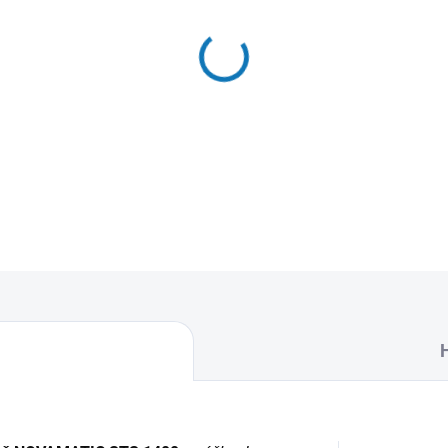
MŮŽEME DORUČIT DO:
12.8.2
−
+
Textilní sáčky do vysavače 
naleznete 5 sáčků do vysava
DETAILNÍ INFORMACE