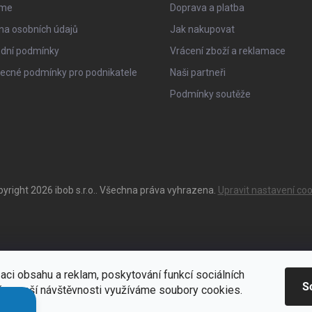
sme
Doprava a platba
na osobních údajů
Jak nakupovat
dní podmínky
Vrácení zboží a reklamace
ecné podmínky pro podnikatele
Naši partneři
Podmínky soutěže
pyright 2026
ibob s.r.o.
. Všechna práva vyhrazena.
Upravit nastavení coo
aci obsahu a reklam, poskytování funkcí sociálních
S
ýze naší návštěvnosti využíváme soubory cookies.
ací
Zde