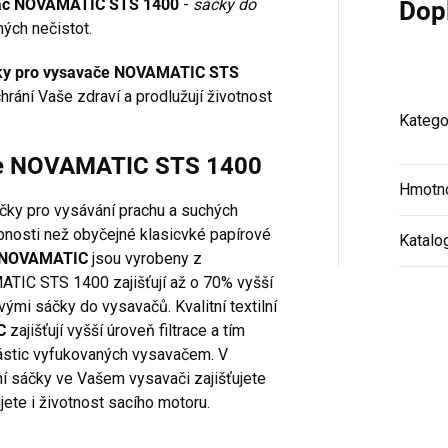
savač NOVAMATIC STS 1400
-
sáčky do
Dop
ých nečistot.
ky pro vysavače NOVAMATIC STS
rání Vaše zdraví a prodlužují životnost
Katego
ače NOVAMATIC STS 1400
Hmotn
áčky pro vysávání prachu a suchých
hopnosti než obyčejné klasicvké papírové
Katalo
e NOVAMATIC
jsou vyrobeny z
ATIC STS 1400 zajišťují až o 70% vyšší
ými sáčky do vysavačů. Kvalitní textilní
C
zajišťují vyšší úroveň filtrace a tím
částic vyfukovaných vysavačem. V
ční sáčky ve Vašem vysavači zajišťujete
jete i životnost sacího motoru.