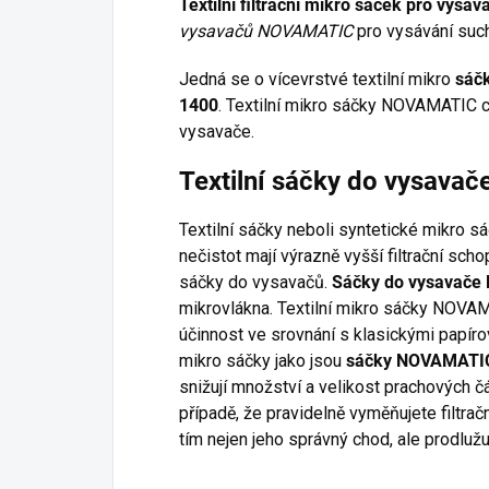
Textilní filtrační mikro sáček pro vy
vysavačů NOVAMATIC
pro vysávání such
Jedná se o vícevrstvé textilní mikro
sáč
1400
. Textilní mikro sáčky NOVAMATIC ch
vysavače.
Textilní sáčky do vysav
Textilní sáčky neboli syntetické mikro s
nečistot mají výrazně vyšší filtrační sc
sáčky do vysavačů.
Sáčky do vysavač
mikrovlákna. Textilní mikro sáčky NOVAM
účinnost ve srovnání s klasickými papírov
mikro sáčky jako jsou
sáčky NOVAMATI
snižují množství a velikost prachových 
případě, že pravidelně vyměňujete filtra
tím nejen jeho správný chod, ale prodlužu