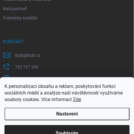
Naši partneři
Podmínky soutěže
KONTAKT
ibob
@
ibob.cz
733 737 288
607 069 561
K personalizaci obsahu a reklam, poskytování funkcí
Sledujte nás na Facebooku !
sociálních médií a analýze naší návštěvnosti využíváme
soubory cookies. Více informací
Zde
ibob_s.r.o/
Nastavení
Copyright 2026
ibob s.r.o.
. Všechna práva vyhrazena.
Upravit nastavení
cookies
Využijte naší letní akce, kde na Vás čeká spousta
Souhlasím