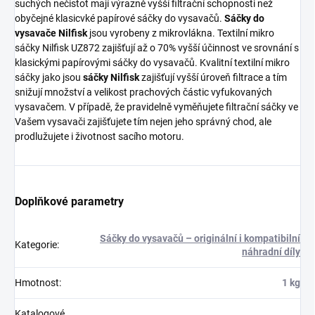
suchých nečistot mají výrazně vyšší filtrační schopnosti než
obyčejné klasicvké papírové sáčky do vysavačů.
Sáčky do
vysavače Nilfisk
jsou vyrobeny z mikrovlákna. Textilní mikro
sáčky Nilfisk UZ872 zajišťují až o 70% vyšší účinnost ve srovnání s
klasickými papírovými sáčky do vysavačů. Kvalitní textilní mikro
sáčky jako jsou
sáčky Nilfisk
zajišťují vyšší úroveň filtrace a tím
snižují množství a velikost prachových částic vyfukovaných
vysavačem. V případě, že pravidelně vyměňujete filtrační sáčky ve
Vašem vysavači zajišťujete tím nejen jeho správný chod, ale
prodlužujete i životnost sacího motoru.
Doplňkové parametry
Sáčky do vysavačů – originální i kompatibilní
Kategorie
:
náhradní díly
Hmotnost
:
1 kg
Katalogové