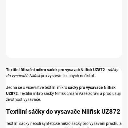
−
+
Přidat do košíku
Textilní sáčky do vysavače určené pro model Nilfisk UZ872. V
balení naleznete 5 sáčků do vysavače s hygienickým uzavřením.
DETAILNÍ INFORMACE
ZEPTAT SE
HLÍDAT
Textilní filtrační mikro sáček pro vysavač Nilfisk UZ872
-
sáčky
do vysavačů Nilfisk
pro vysávání suchých nečistot.
Jedná se o vícevrstvé textilní mikro
sáčky pro vysavače Nilfisk
UZ872
. Textilní mikro sáčky Nilfisk chrání Vaše zdraví a prodlužují
životnost vysavače.
Textilní sáčky do vysavače Nilfisk UZ872
Textilní sáčky neboli syntetické mikro sáčky pro vysávání prachu a