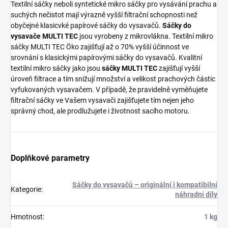
Textilní sáčky neboli syntetické mikro sáčky pro vysávání prachu a
suchých nečistot mají výrazně vyšší filtrační schopnosti než
obyčejné klasicvké papírové sáčky do vysavačů.
Sáčky do
vysavače MULTI TEC
jsou vyrobeny z mikrovlákna. Textilní mikro
sáčky MULTI TEC Öko zajišťují až o 70% vyšší účinnost ve
srovnání s klasickými papírovými sáčky do vysavačů. Kvalitní
textilní mikro sáčky jako jsou
sáčky MULTI TEC
zajišťují vyšší
úroveň filtrace a tím snižují množství a velikost prachových částic
vyfukovaných vysavačem. V případě, že pravidelně vyměňujete
filtrační sáčky ve Vašem vysavači zajišťujete tím nejen jeho
správný chod, ale prodlužujete i životnost sacího motoru.
Doplňkové parametry
Sáčky do vysavačů – originální i kompatibilní
Kategorie
:
náhradní díly
Hmotnost
:
1 kg