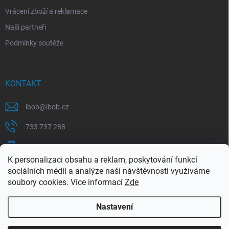
Vrácení zboží a reklamace
Naši partneři
Podmínky soutěže
KONTAKT
ibob
@
ibob.cz
733 737 288
607 069 561
K personalizaci obsahu a reklam, poskytování funkcí
Sledujte nás na Facebooku !
sociálních médií a analýze naší návštěvnosti využíváme
soubory cookies. Více informací
Zde
ibob_s.r.o/
Nastavení
Copyright 2026
ibob s.r.o.
. Všechna práva vyhrazena.
Upravit nastavení
cookies