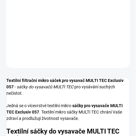
−
+
Přidat do košíku
Textilní sáčky do vysavače určené pro model MULTI TEC Exclusiv
057. V balení naleznete 5 sáčků do vysavače s hygienickým
uzavřením.
DETAILNÍ INFORMACE
ZEPTAT SE
HLÍDAT
Textilní filtrační mikro sáček pro vysavač MULTI TEC Exclusiv
057
-
sáčky do vysavačů MULTI TEC
pro vysávání suchých
nečistot.
Jedná se o vícevrstvé textilní mikro
sáčky pro vysavače MULTI
TEC Exclusiv 057
. Textilní mikro sáčky MULTI TEC chrání Vaše
zdraví a prodlužují životnost vysavače.
Textilní sáčky do vysavače MULTI TEC