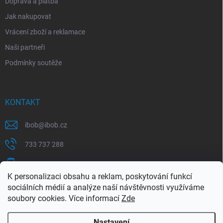
Doprava a platba
Jak nakupovat
Vrácení zboží a reklamace
Naši partneři
Podmínky soutěže
KONTAKT
ibob
@
ibob.cz
733 737 288
607 069 561
K personalizaci obsahu a reklam, poskytování funkcí
Sledujte nás na Facebooku !
sociálních médií a analýze naší návštěvnosti využíváme
soubory cookies. Více informací
Zde
ibob_s.r.o/
Nastavení