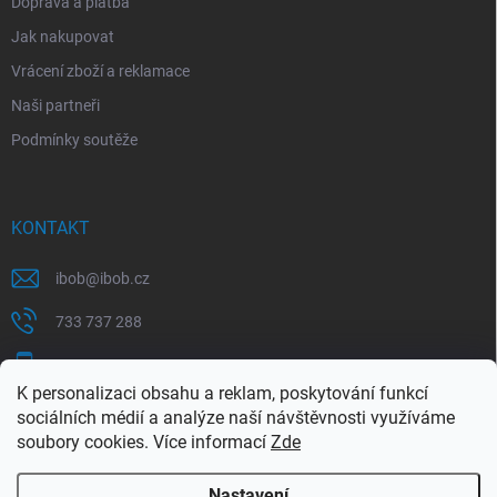
Doprava a platba
Jak nakupovat
Vrácení zboží a reklamace
Naši partneři
Podmínky soutěže
KONTAKT
ibob
@
ibob.cz
733 737 288
607 069 561
K personalizaci obsahu a reklam, poskytování funkcí
Sledujte nás na Facebooku !
sociálních médií a analýze naší návštěvnosti využíváme
soubory cookies. Více informací
Zde
ibob_s.r.o/
Nastavení