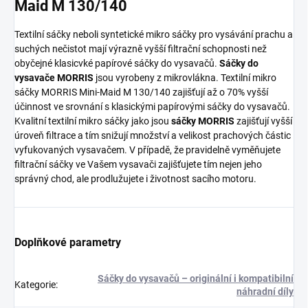
Maid M 130/140
Textilní sáčky neboli syntetické mikro sáčky pro vysávání prachu a
suchých nečistot mají výrazně vyšší filtrační schopnosti než
obyčejné klasicvké papírové sáčky do vysavačů.
Sáčky do
vysavače MORRIS
jsou vyrobeny z mikrovlákna. Textilní mikro
sáčky MORRIS Mini-Maid M 130/140 zajišťují až o 70% vyšší
účinnost ve srovnání s klasickými papírovými sáčky do vysavačů.
Kvalitní textilní mikro sáčky jako jsou
sáčky MORRIS
zajišťují vyšší
úroveň filtrace a tím snižují množství a velikost prachových částic
vyfukovaných vysavačem. V případě, že pravidelně vyměňujete
filtrační sáčky ve Vašem vysavači zajišťujete tím nejen jeho
správný chod, ale prodlužujete i životnost sacího motoru.
Doplňkové parametry
Sáčky do vysavačů – originální i kompatibilní
Kategorie
:
náhradní díly