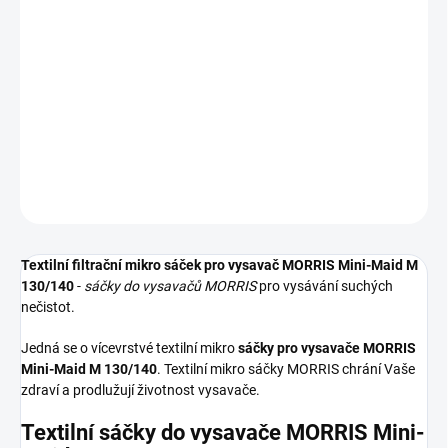
−
+
Přidat do košíku
Textilní sáčky do vysavače určené pro model MORRIS Mini-Maid M
130/140. V balení naleznete 5 sáčků do vysavače s hygienickým
uzavřením.
DETAILNÍ INFORMACE
ZEPTAT SE
HLÍDAT
Textilní filtrační mikro sáček pro vysavač MORRIS Mini-Maid M
130/140
-
sáčky do vysavačů MORRIS
pro vysávání suchých
nečistot.
Jedná se o vícevrstvé textilní mikro
sáčky pro vysavače MORRIS
Mini-Maid M 130/140
. Textilní mikro sáčky MORRIS chrání Vaše
zdraví a prodlužují životnost vysavače.
Textilní sáčky do vysavače MORRIS Mini-