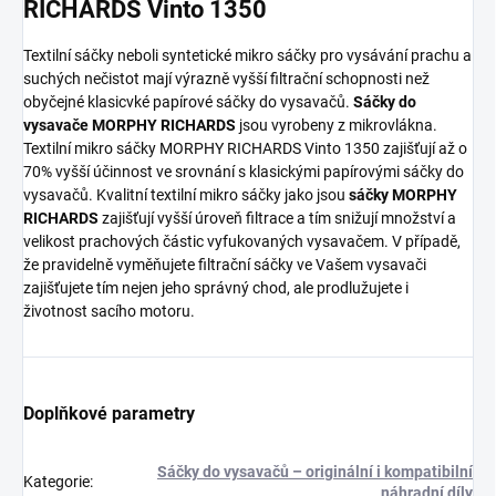
RICHARDS Vinto 1350
Textilní sáčky neboli syntetické mikro sáčky pro vysávání prachu a
suchých nečistot mají výrazně vyšší filtrační schopnosti než
obyčejné klasicvké papírové sáčky do vysavačů.
Sáčky do
vysavače MORPHY RICHARDS
jsou vyrobeny z mikrovlákna.
Textilní mikro sáčky MORPHY RICHARDS Vinto 1350 zajišťují až o
70% vyšší účinnost ve srovnání s klasickými papírovými sáčky do
vysavačů. Kvalitní textilní mikro sáčky jako jsou
sáčky MORPHY
RICHARDS
zajišťují vyšší úroveň filtrace a tím snižují množství a
velikost prachových částic vyfukovaných vysavačem. V případě,
že pravidelně vyměňujete filtrační sáčky ve Vašem vysavači
zajišťujete tím nejen jeho správný chod, ale prodlužujete i
životnost sacího motoru.
Doplňkové parametry
Sáčky do vysavačů – originální i kompatibilní
Kategorie
:
náhradní díly