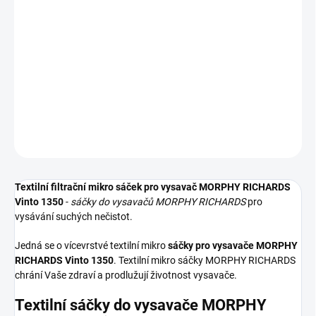
−
+
Přidat do košíku
Textilní sáčky do vysavače určené pro model MORPHY RICHARDS
Vinto 1350. V balení naleznete 5 sáčků do vysavače s hygienickým
uzavřením.
DETAILNÍ INFORMACE
ZEPTAT SE
HLÍDAT
Textilní filtrační mikro sáček pro vysavač MORPHY RICHARDS
Vinto 1350
-
sáčky do vysavačů MORPHY RICHARDS
pro
vysávání suchých nečistot.
Jedná se o vícevrstvé textilní mikro
sáčky pro vysavače MORPHY
RICHARDS Vinto 1350
. Textilní mikro sáčky MORPHY RICHARDS
chrání Vaše zdraví a prodlužují životnost vysavače.
Textilní sáčky do vysavače MORPHY