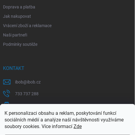
Doprava a platba
Jak nakupovat
Vrácení zboží a reklamace
Naši partneři
Podmínky soutěže
KONTAKT
ibob
@
ibob.cz
733 737 288
607 069 561
K personalizaci obsahu a reklam, poskytování funkcí
Sledujte nás na Facebooku !
sociálních médií a analýze naší návštěvnosti využíváme
soubory cookies. Více informací
Zde
ibob_s.r.o/