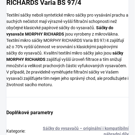
RICHARDS Varia BS 97/4
Textilní sáčky neboli syntetické mikro sáčky pro vysávání prachu a
suchých nečistot mají výrazně vyšší filtrační schopnosti než
obyčejné klasicvké papírové sáčky do vysavačů.
Sáčky do
vysavače MORPHY RICHARDS
jsou vyrobeny z mikrovlákna.
Textilní mikro sáčky MORPHY RICHARDS Varia BS 97/4 zajišťují
až o 70% vyšší účinnost ve srovnání s klasickými papírovými
sáčky do vysavačů. Kvalitní textilní mikro sáčky jako jsou
sáčky
MORPHY RICHARDS
zajišťují vyšší úroveň filtrace a tím snižují
množství a velikost prachových částic vyfukovaných vysavačem.
V případě, že pravidelně vyměňujete filtrační sáčky ve Vašem
vysavači zajišťujete tím nejen jeho správný chod, ale prodlužujete i
životnost sacího motoru.
Doplňkové parametry
Sáčky do vysavačů – originální i kompatibilní
Kategorie
:
náhradní díly