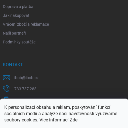
Doprava a platba
Jak nakupovat
Vrácení zboží a reklamace
Naši partneři
Podmínky soutěže
KONTAKT
ibob
@
ibob.cz
733 737 288
607 069 561
K personalizaci obsahu a reklam, poskytování funkcí
Sledujte nás na Facebooku !
sociálních médií a analýze naší návštěvnosti využíváme
soubory cookies. Více informací
Zde
ibob_s.r.o/