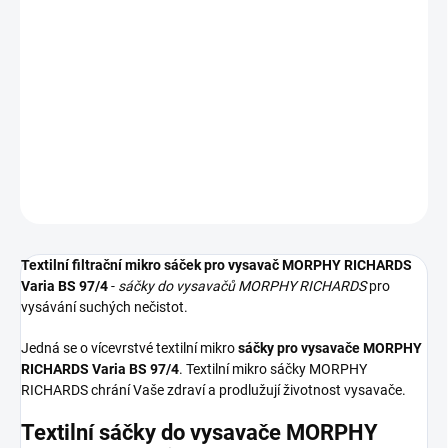
−
+
Přidat do košíku
Textilní sáčky do vysavače určené pro model MORPHY RICHARDS
Varia BS 97/4. V balení naleznete 5 sáčků do vysavače s
hygienickým uzavřením.
DETAILNÍ INFORMACE
ZEPTAT SE
HLÍDAT
Textilní filtrační mikro sáček pro vysavač MORPHY RICHARDS
Varia BS 97/4
-
sáčky do vysavačů MORPHY RICHARDS
pro
vysávání suchých nečistot.
Jedná se o vícevrstvé textilní mikro
sáčky pro vysavače MORPHY
RICHARDS Varia BS 97/4
. Textilní mikro sáčky MORPHY
RICHARDS chrání Vaše zdraví a prodlužují životnost vysavače.
Textilní sáčky do vysavače MORPHY