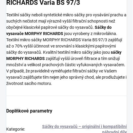
RICHARDS Varia BS 97/3
Textilní sáčky neboli syntetické mikro sáčky pro vysávání prachu a
suchých nečistot mají výrazně vyšší filtrační schopnosti než
obyčejné klasicvké papírové sáčky do vysavačů.
Sáčky do
vysavače MORPHY RICHARDS
jsou vyrobeny z mikrovlákna.
Textilní mikro sáčky MORPHY RICHARDS Varia BS 97/3 zajišťují
až o 70% vyšší účinnost ve srovnání s klasickými papírovými
sáčky do vysavačů. Kvalitní textilní mikro sáčky jako jsou
sáčky
MORPHY RICHARDS
zajišťují vyšší úroveň filtrace a tím snižují
množství a velikost prachových částic vyfukovaných vysavačem.
V případě, že pravidelně vyměňujete filtrační sáčky ve Vašem
vysavači zajišťujete tím nejen jeho správný chod, ale prodlužujete i
životnost sacího motoru.
Doplňkové parametry
Sáčky do vysavačů – originální i kompatibilní
Kategorie
:
náhradní díly