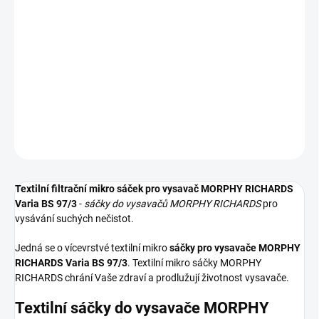
−
+
Přidat do košíku
Textilní sáčky do vysavače určené pro model MORPHY RICHARDS
Varia BS 97/3. V balení naleznete 5 sáčků do vysavače s
hygienickým uzavřením.
DETAILNÍ INFORMACE
ZEPTAT SE
HLÍDAT
Textilní filtrační mikro sáček pro vysavač MORPHY RICHARDS
Varia BS 97/3
-
sáčky do vysavačů MORPHY RICHARDS
pro
vysávání suchých nečistot.
Jedná se o vícevrstvé textilní mikro
sáčky pro vysavače MORPHY
RICHARDS Varia BS 97/3
. Textilní mikro sáčky MORPHY
RICHARDS chrání Vaše zdraví a prodlužují životnost vysavače.
Textilní sáčky do vysavače MORPHY