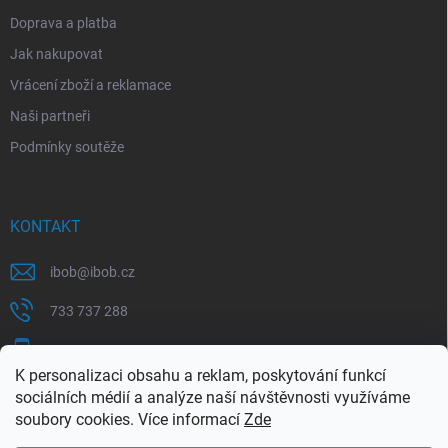
Doprava a platba
Jak nakupovat
Vrácení zboží a reklamace
Naši partneři
Podmínky soutěže
KONTAKT
ibob
@
ibob.cz
733 737 288
607 069 561
K personalizaci obsahu a reklam, poskytování funkcí
Sledujte nás na Facebooku !
sociálních médií a analýze naší návštěvnosti využíváme
soubory cookies. Více informací
Zde
ibob_s.r.o/