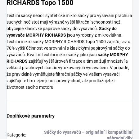
RICHARDS Topo 1500
Textilní sáčky neboli syntetické mikro sáčky pro vysávání prachu a
suchých nečistot mají výrazně vyšší filtrační schopnosti než
obyčejné klasicvké papírové sáčky do vysavačů.
Sáčky do
vysavače MORPHY RICHARDS
jsou vyrobeny z mikrovlákna.
Textilní mikro sáčky MORPHY RICHARDS Topo 1500 zajišťují až o
70% vyšší účinnost ve srovnání s klasickými papírovými sáčky do
vysavačů. Kvalitní textilní mikro sáčky jako jsou
sáčky MORPHY
RICHARDS
zajišťují vyšší úroveň filtrace a tím snižují množství a
velikost prachových částic vyfukovaných vysavačem. V případě,
že pravidelně vyměňujete filtrační sáčky ve Vašem vysavači
zajišťujete tím nejen jeho správný chod, ale prodlužujete i
životnost sacího motoru.
Doplňkové parametry
Sáčky do vysavačů – originální i kompatibilní
Kategorie
:
náhradní díly