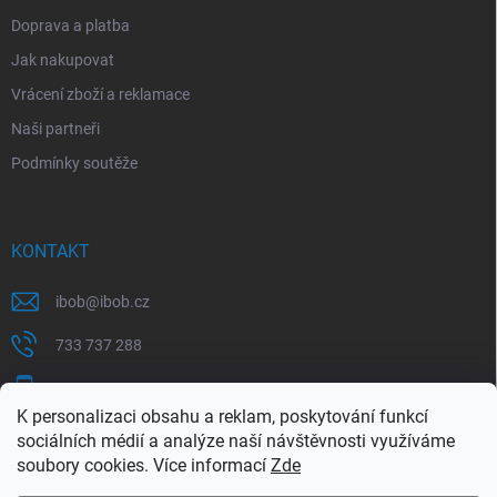
Doprava a platba
Jak nakupovat
Vrácení zboží a reklamace
Naši partneři
Podmínky soutěže
KONTAKT
ibob
@
ibob.cz
733 737 288
607 069 561
K personalizaci obsahu a reklam, poskytování funkcí
Sledujte nás na Facebooku !
sociálních médií a analýze naší návštěvnosti využíváme
soubory cookies. Více informací
Zde
ibob_s.r.o/