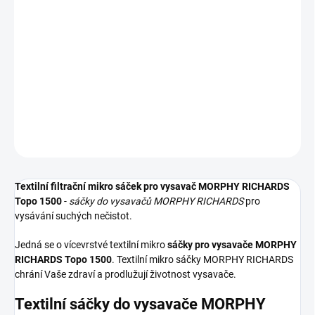
−
+
Přidat do košíku
Textilní sáčky do vysavače určené pro model MORPHY RICHARDS
Topo 1500. V balení naleznete 5 sáčků do vysavače s hygienickým
uzavřením.
DETAILNÍ INFORMACE
ZEPTAT SE
HLÍDAT
Textilní filtrační mikro sáček pro vysavač MORPHY RICHARDS
Topo 1500
-
sáčky do vysavačů MORPHY RICHARDS
pro
vysávání suchých nečistot.
Jedná se o vícevrstvé textilní mikro
sáčky pro vysavače MORPHY
RICHARDS Topo 1500
. Textilní mikro sáčky MORPHY RICHARDS
chrání Vaše zdraví a prodlužují životnost vysavače.
Textilní sáčky do vysavače MORPHY