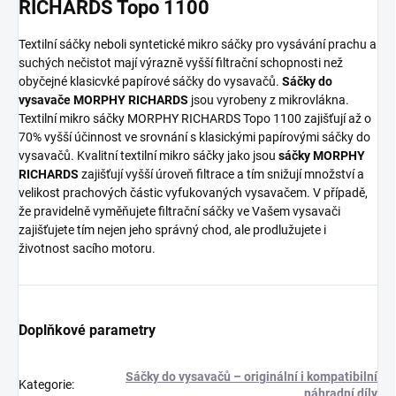
RICHARDS Topo 1100
Textilní sáčky neboli syntetické mikro sáčky pro vysávání prachu a
suchých nečistot mají výrazně vyšší filtrační schopnosti než
obyčejné klasicvké papírové sáčky do vysavačů.
Sáčky do
vysavače MORPHY RICHARDS
jsou vyrobeny z mikrovlákna.
Textilní mikro sáčky MORPHY RICHARDS Topo 1100 zajišťují až o
70% vyšší účinnost ve srovnání s klasickými papírovými sáčky do
vysavačů. Kvalitní textilní mikro sáčky jako jsou
sáčky MORPHY
RICHARDS
zajišťují vyšší úroveň filtrace a tím snižují množství a
velikost prachových částic vyfukovaných vysavačem. V případě,
že pravidelně vyměňujete filtrační sáčky ve Vašem vysavači
zajišťujete tím nejen jeho správný chod, ale prodlužujete i
životnost sacího motoru.
Doplňkové parametry
Sáčky do vysavačů – originální i kompatibilní
Kategorie
:
náhradní díly