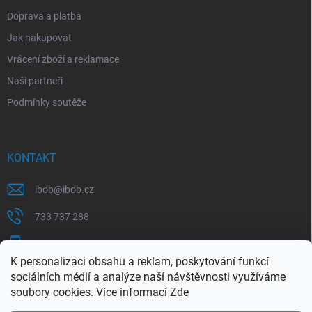
Doprava a platba
Jak nakupovat
Vrácení zboží a reklamace
Naši partneři
Podmínky soutěže
KONTAKT
ibob
@
ibob.cz
733 737 288
607 069 561
K personalizaci obsahu a reklam, poskytování funkcí
Sledujte nás na Facebooku !
sociálních médií a analýze naší návštěvnosti využíváme
soubory cookies. Více informací
Zde
ibob_s.r.o/