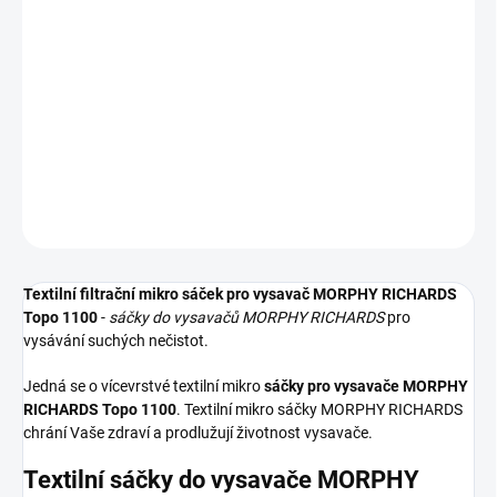
−
+
Přidat do košíku
Textilní sáčky do vysavače určené pro model MORPHY RICHARDS
Topo 1100. V balení naleznete 5 sáčků do vysavače s hygienickým
uzavřením.
DETAILNÍ INFORMACE
ZEPTAT SE
HLÍDAT
Textilní filtrační mikro sáček pro vysavač MORPHY RICHARDS
Topo 1100
-
sáčky do vysavačů MORPHY RICHARDS
pro
vysávání suchých nečistot.
Jedná se o vícevrstvé textilní mikro
sáčky pro vysavače MORPHY
RICHARDS Topo 1100
. Textilní mikro sáčky MORPHY RICHARDS
chrání Vaše zdraví a prodlužují životnost vysavače.
Textilní sáčky do vysavače MORPHY