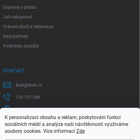
Doprava a platba
Jak nakupovat
Vrácení zboží a reklamace
Naši partneři
Podmínky soutěže
KONTAKT
ibob
@
ibob.cz
733 737 288
607 069 561
K personalizaci obsahu a reklam, poskytování funkcí
Sledujte nás na Facebooku !
sociálních médií a analýze naší návštěvnosti využíváme
soubory cookies. Více informací
Zde
ibob_s.r.o/