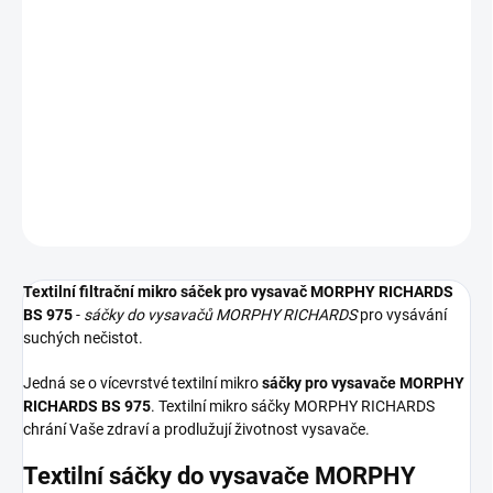
−
+
Přidat do košíku
Textilní sáčky do vysavače určené pro model MORPHY RICHARDS
BS 975. V balení naleznete 5 sáčků do vysavače s hygienickým
uzavřením.
DETAILNÍ INFORMACE
ZEPTAT SE
HLÍDAT
Textilní filtrační mikro sáček pro vysavač MORPHY RICHARDS
BS 975
-
sáčky do vysavačů MORPHY RICHARDS
pro vysávání
suchých nečistot.
Jedná se o vícevrstvé textilní mikro
sáčky pro vysavače MORPHY
RICHARDS BS 975
. Textilní mikro sáčky MORPHY RICHARDS
chrání Vaše zdraví a prodlužují životnost vysavače.
Textilní sáčky do vysavače MORPHY