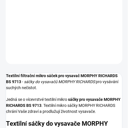
−
+
Přidat do košíku
Textilní sáčky do vysavače určené pro model MORPHY RICHARDS
BS 9713. V balení naleznete 5 sáčků do vysavače s hygienickým
uzavřením.
DETAILNÍ INFORMACE
ZEPTAT SE
HLÍDAT
Textilní filtrační mikro sáček pro vysavač MORPHY RICHARDS
BS 9713
-
sáčky do vysavačů MORPHY RICHARDS
pro vysávání
suchých nečistot.
Jedná se o vícevrstvé textilní mikro
sáčky pro vysavače MORPHY
RICHARDS BS 9713
. Textilní mikro sáčky MORPHY RICHARDS
chrání Vaše zdraví a prodlužují životnost vysavače.
Textilní sáčky do vysavače MORPHY