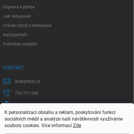
Doprava a platba
Jak nakupovat
Vrácení zboží a reklamace
Naši partneři
Podmínky soutěže
KONTAKT
ibob
@
ibob.cz
733 737 288
607 069 561
K personalizaci obsahu a reklam, poskytování funkcí
Sledujte nás na Facebooku !
sociálních médií a analýze naší návštěvnosti využíváme
soubory cookies. Více informací
Zde
ibob_s.r.o/