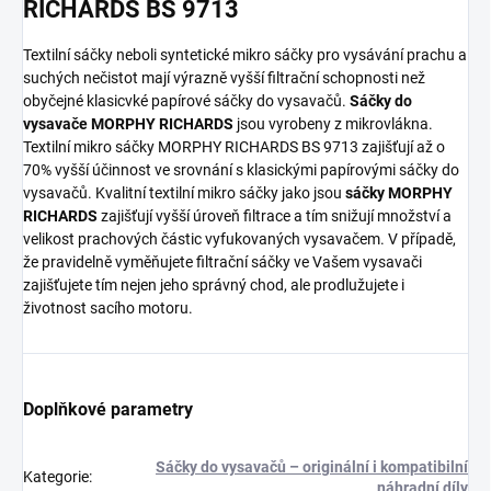
RICHARDS BS 9713
Textilní sáčky neboli syntetické mikro sáčky pro vysávání prachu a
suchých nečistot mají výrazně vyšší filtrační schopnosti než
obyčejné klasicvké papírové sáčky do vysavačů.
Sáčky do
vysavače MORPHY RICHARDS
jsou vyrobeny z mikrovlákna.
Textilní mikro sáčky MORPHY RICHARDS BS 9713 zajišťují až o
70% vyšší účinnost ve srovnání s klasickými papírovými sáčky do
vysavačů. Kvalitní textilní mikro sáčky jako jsou
sáčky MORPHY
RICHARDS
zajišťují vyšší úroveň filtrace a tím snižují množství a
velikost prachových částic vyfukovaných vysavačem. V případě,
že pravidelně vyměňujete filtrační sáčky ve Vašem vysavači
zajišťujete tím nejen jeho správný chod, ale prodlužujete i
životnost sacího motoru.
Doplňkové parametry
Sáčky do vysavačů – originální i kompatibilní
Kategorie
:
náhradní díly