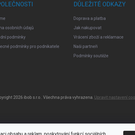
POLEČNOSTI
DŮLEŽITÉ ODKAZY
sme
Doprava a platba
na osobních údajů
Jak nakupovat
dní podmínky
Vrácení zboží a reklamace
ecné podmínky pro podnikatele
Naši partneři
Podmínky soutěže
pyright 2026
ibob s.r.o.
. Všechna práva vyhrazena.
Upravit nastavení coo
aci obsahu a reklam, poskytování funkcí sociálních