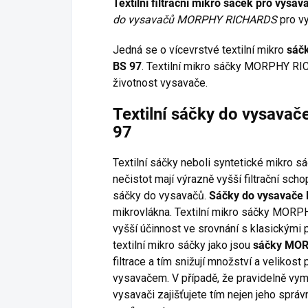
Textilní filtrační mikro sáček pro vy
do vysavačů MORPHY RICHARDS
pro vy
Jedná se o vícevrstvé textilní mikro
sáč
BS 97
. Textilní mikro sáčky MORPHY RIC
životnost vysavače.
Textilní sáčky do vysav
97
Textilní sáčky neboli syntetické mikro s
nečistot mají výrazně vyšší filtrační sc
sáčky do vysavačů.
Sáčky do vysavač
mikrovlákna. Textilní mikro sáčky MORP
vyšší účinnost ve srovnání s klasickými 
textilní mikro sáčky jako jsou
sáčky MO
filtrace a tím snižují množství a velikos
vysavačem. V případě, že pravidelně vym
vysavači zajišťujete tím nejen jeho správ