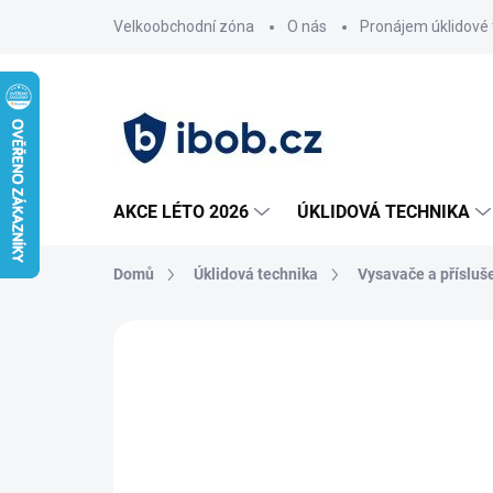
Přejít
Velkoobchodní zóna
O nás
Pronájem úklidové 
na
obsah
AKCE LÉTO 2026
ÚKLIDOVÁ TECHNIKA
Domů
Úklidová technika
Vysavače a přísluš
Neohodnoceno
Podrobnosti hodnoce