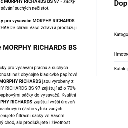
savač MORPHY RICHARDS BS 97
-
sáčky
Dop
sávání suchých nečistot.
ky pro vysavače MORPHY RICHARDS
HARDS chrání Vaše zdraví a prodlužují
Katego
ače MORPHY RICHARDS BS
Hmotn
áčky pro vysávání prachu a suchých
Katalo
hopnosti než obyčejné klasicvké papírové
e MORPHY RICHARDS
jsou vyrobeny z
HY RICHARDS BS 97 zajišťují až o 70%
papírovými sáčky do vysavačů. Kvalitní
RPHY RICHARDS
zajišťují vyšší úroveň
t prachových částic vyfukovaných
ěňujete filtrační sáčky ve Vašem
ný chod, ale prodlužujete i životnost