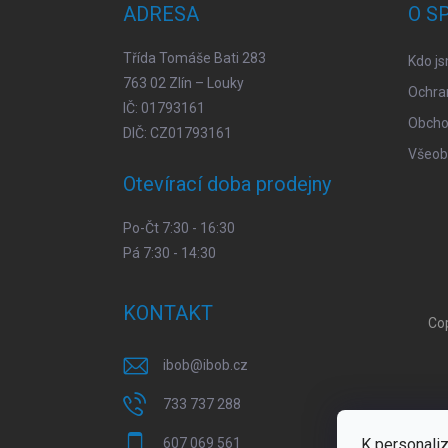
ADRESA
O S
í
Třída Tomáše Bati 283
Kdo j
763 02 Zlín – Louky
Ochra
IČ: 01793161
Obcho
DIČ: CZ01793161
Všeob
Otevírací doba prodejny
Po-Čt 7:30 - 16:30
Pá 7:30 - 14:30
KONTAKT
Co
ibob
@
ibob.cz
733 737 288
K personaliz
607 069 561