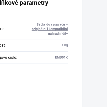
lňkové parametry
Sáčky do vysavačů –
rie
:
originální i kompatibilní
náhradní díly
ost
:
1 kg
gové číslo
:
EMB01K