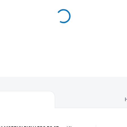
MŮŽEME DORUČIT DO:
12.8.2
−
+
Textilní sáčky do vysavače
balení naleznete 5 sáčků do
DETAILNÍ INFORMACE