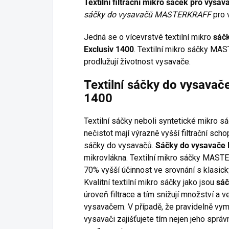
Textilní filtrační mikro sáček pro vy
sáčky do vysavačů MASTERKRAFF
pro 
Jedná se o vícevrstvé textilní mikro
sáč
Exclusiv 1400
. Textilní mikro sáčky MA
prodlužují životnost vysavače.
Textilní sáčky do vysava
1400
Textilní sáčky neboli syntetické mikro s
nečistot mají výrazně vyšší filtrační sc
sáčky do vysavačů.
Sáčky do vysavač
mikrovlákna. Textilní mikro sáčky MASTE
70% vyšší účinnost ve srovnání s klasic
Kvalitní textilní mikro sáčky jako jsou
sá
úroveň filtrace a tím snižují množství a 
vysavačem. V případě, že pravidelně vym
vysavači zajišťujete tím nejen jeho správ