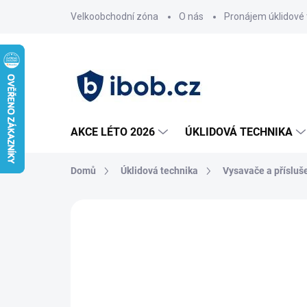
Přejít
Velkoobchodní zóna
O nás
Pronájem úklidové 
na
obsah
AKCE LÉTO 2026
ÚKLIDOVÁ TECHNIKA
Domů
Úklidová technika
Vysavače a přísluš
Neohodnoceno
Podrobnosti hodnoce