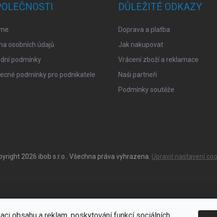
POLEČNOSTI
DŮLEŽITÉ ODKAZY
sme
Doprava a platba
na osobních údajů
Jak nakupovat
dní podmínky
Vrácení zboží a reklamace
ecné podmínky pro podnikatele
Naši partneři
Podmínky soutěže
pyright 2026
ibob s.r.o.
. Všechna práva vyhrazena.
Upravit nastavení coo
aci obsahu a reklam, poskytování funkcí sociálních