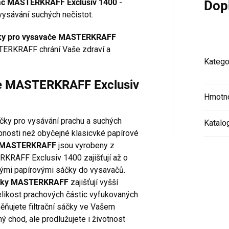
savač MASTERKRAFF Exclusiv 1400
-
Dop
vysávání suchých nečistot.
ky pro vysavače MASTERKRAFF
STERKRAFF chrání Vaše zdraví a
Katego
če MASTERKRAFF Exclusiv
Hmotn
áčky pro vysávání prachu a suchých
Katalo
hopnosti než obyčejné klasicvké papírové
e MASTERKRAFF
jsou vyrobeny z
RKRAFF Exclusiv 1400 zajišťují až o
kými papírovými sáčky do vysavačů.
čky MASTERKRAFF
zajišťují vyšší
velikost prachových částic vyfukovaných
ěňujete filtrační sáčky ve Vašem
ný chod, ale prodlužujete i životnost