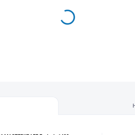
MŮŽEME DORUČIT DO:
12.8.2
−
+
Textilní sáčky do vysavače
balení naleznete 5 sáčků do
DETAILNÍ INFORMACE