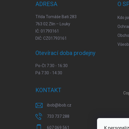
ADRESA
O S
í
Třída Tomáše Bati 283
Kdo j
763 02 Zlín – Louky
Ochra
IČ: 01793161
Obcho
DIČ: CZ01793161
Všeob
Otevírací doba prodejny
Po-Čt 7:30 - 16:30
Pá 7:30 - 14:30
KONTAKT
Co
ibob
@
ibob.cz
733 737 288
K personaliz
607 069 561