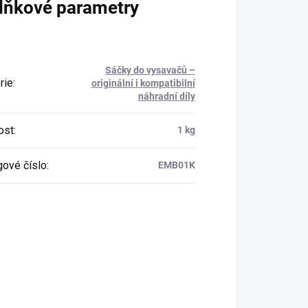
lňkové parametry
Sáčky do vysavačů –
rie
:
originální i kompatibilní
náhradní díly
ost
:
1 kg
gové číslo
:
EMB01K