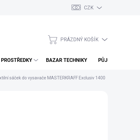
CZK
PRÁZDNÝ KOŠÍK
NÁKUPNÍ
KOŠÍK
Í PROSTŘEDKY
BAZAR TECHNIKY
PŮJČOVNA
V
xtilní sáček do vysavače MASTERKRAFF Exclusiv 1400