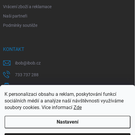
Vrácení zboží a reklamace
Naši partneři
Podmínky soutěže
KONTAKT
ibob
@
ibob.cz
733 737 288
607 069 561
K personalizaci obsahu a reklam, poskytování funkcí
Sledujte nás na Facebooku !
sociálních médií a analýze naší návštěvnosti využíváme
soubory cookies. Více informací
Zde
ibob_s.r.o/
Nastavení
Copyright 2026
ibob s.r.o.
. Všechna práva vyhrazena.
Upravit nastavení
cookies