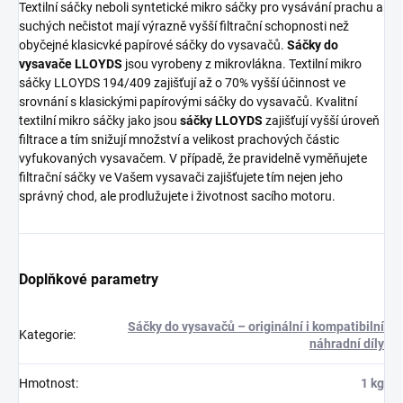
Textilní sáčky neboli syntetické mikro sáčky pro vysávání prachu a
suchých nečistot mají výrazně vyšší filtrační schopnosti než
obyčejné klasicvké papírové sáčky do vysavačů.
Sáčky do
vysavače LLOYDS
jsou vyrobeny z mikrovlákna. Textilní mikro
sáčky LLOYDS 194/409 zajišťují až o 70% vyšší účinnost ve
srovnání s klasickými papírovými sáčky do vysavačů. Kvalitní
textilní mikro sáčky jako jsou
sáčky LLOYDS
zajišťují vyšší úroveň
filtrace a tím snižují množství a velikost prachových částic
vyfukovaných vysavačem. V případě, že pravidelně vyměňujete
filtrační sáčky ve Vašem vysavači zajišťujete tím nejen jeho
správný chod, ale prodlužujete i životnost sacího motoru.
Doplňkové parametry
Sáčky do vysavačů – originální i kompatibilní
Kategorie
:
náhradní díly
Hmotnost
:
1 kg