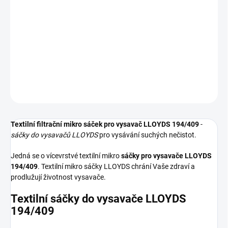
−
+
Přidat do košíku
Textilní sáčky do vysavače určené pro model LLOYDS 194/409. V
balení naleznete 5 sáčků do vysavače s hygienickým uzavřením.
DETAILNÍ INFORMACE
ZEPTAT SE
HLÍDAT
Textilní filtrační mikro sáček pro vysavač LLOYDS 194/409
-
sáčky do vysavačů LLOYDS
pro vysávání suchých nečistot.
Jedná se o vícevrstvé textilní mikro
sáčky pro vysavače LLOYDS
194/409
. Textilní mikro sáčky LLOYDS chrání Vaše zdraví a
prodlužují životnost vysavače.
Textilní sáčky do vysavače LLOYDS
194/409