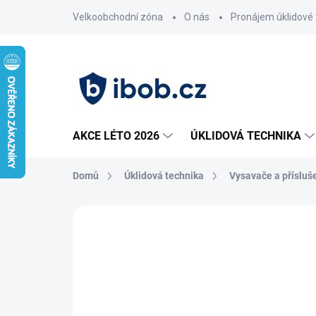
Přejít
Velkoobchodní zóna
O nás
Pronájem úklidové 
na
obsah
AKCE LÉTO 2026
ÚKLIDOVÁ TECHNIKA
Domů
Úklidová technika
Vysavače a přísluš
Neohodnoceno
Podrobnosti hodnoce