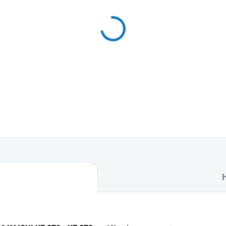
MŮŽEME DORUČIT DO:
12.8.2
−
+
Textilní sáčky do vysavače u
naleznete 5 sáčků do vysava
DETAILNÍ INFORMACE