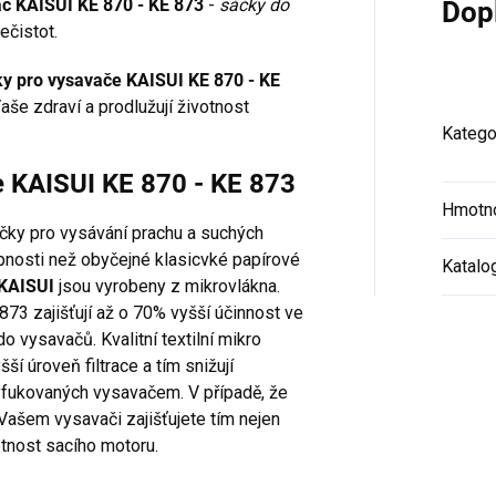
vač KAISUI KE 870 - KE 873
-
sáčky do
Dop
ečistot.
y pro vysavače KAISUI KE 870 - KE
Vaše zdraví a prodlužují životnost
Katego
e KAISUI KE 870 - KE 873
Hmotn
áčky pro vysávání prachu a suchých
hopnosti než obyčejné klasicvké papírové
Katalo
 KAISUI
jsou vyrobeny z mikrovlákna.
873 zajišťují až o 70% vyšší účinnost ve
o vysavačů. Kvalitní textilní mikro
yšší úroveň filtrace a tím snižují
yfukovaných vysavačem. V případě, že
 Vašem vysavači zajišťujete tím nejen
otnost sacího motoru.