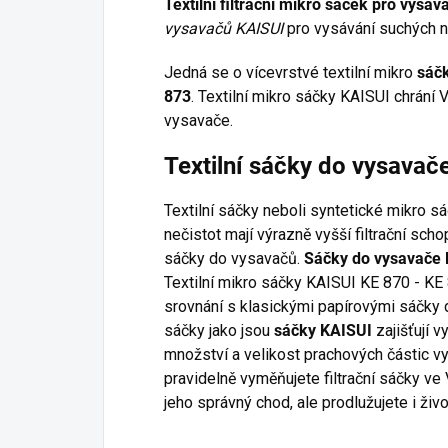
Textilní filtrační mikro sáček pro vysa
vysavačů KAISUI
pro vysávání suchých n
Jedná se o vícevrstvé textilní mikro
sáčk
873
. Textilní mikro sáčky KAISUI chrání 
vysavače.
Textilní sáčky do vysavač
Textilní sáčky neboli syntetické mikro s
nečistot mají výrazně vyšší filtrační sc
sáčky do vysavačů.
Sáčky do vysavače
Textilní mikro sáčky KAISUI KE 870 - KE 
srovnání s klasickými papírovými sáčky d
sáčky jako jsou
sáčky KAISUI
zajišťují v
množství a velikost prachových částic v
pravidelně vyměňujete filtrační sáčky ve
jeho správný chod, ale prodlužujete i živ