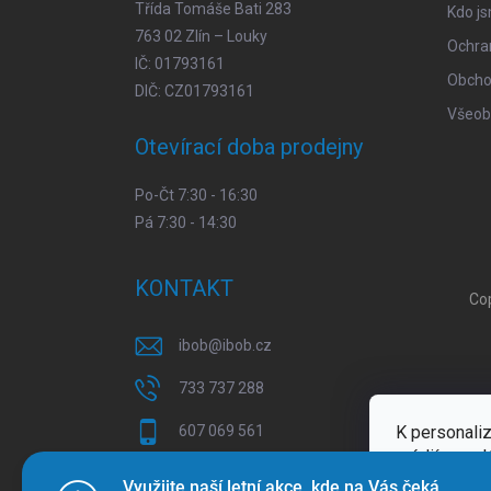
Třída Tomáše Bati 283
Kdo j
763 02 Zlín – Louky
Ochra
IČ: 01793161
Obcho
DIČ: CZ01793161
Všeob
Otevírací doba prodejny
Po-Čt 7:30 - 16:30
Pá 7:30 - 14:30
KONTAKT
Co
ibob
@
ibob.cz
733 737 288
K personaliz
607 069 561
médií a anal
Sledujte nás na Facebooku !
Více inform
Využijte naší letní akce, kde na Vás čeká