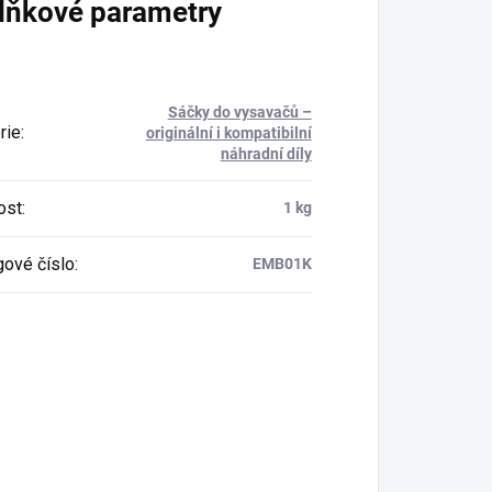
lňkové parametry
Sáčky do vysavačů –
rie
:
originální i kompatibilní
náhradní díly
ost
:
1 kg
gové číslo
:
EMB01K