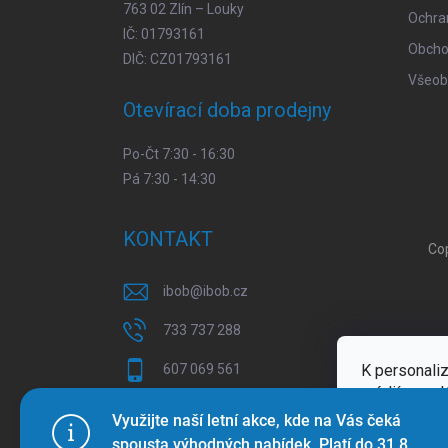
763 02 Zlín – Louky
Ochra
IČ: 01793161
Obcho
DIČ: CZ01793161
Všeob
Otevírací doba prodejny
Po-Čt 7:30 - 16:30
Pá 7:30 - 14:30
KONTAKT
Co
ibob
@
ibob.cz
733 737 288
K personaliz
607 069 561
médií a anal
Sledujte nás na Facebooku !
Více inform
Využijte naší letní akce, kde na Vás čeká
spousta výhodných nabídek. Platí do 31.8.
ibob_s.r.o/