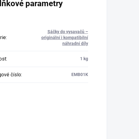
lňkové parametry
Sáčky do vysavačů –
rie
:
originální i kompatibilní
náhradní díly
ost
:
1 kg
gové číslo
:
EMB01K