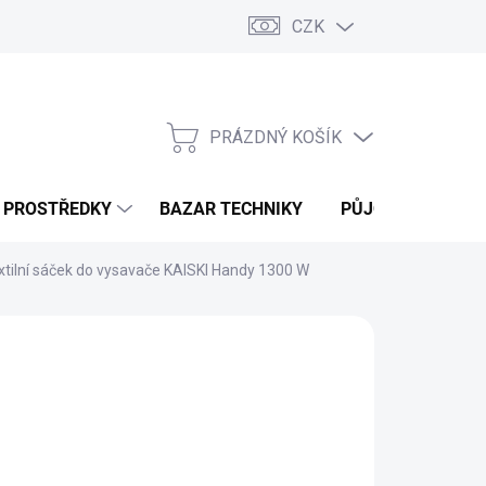
CZK
PRÁZDNÝ KOŠÍK
NÁKUPNÍ
KOŠÍK
Í PROSTŘEDKY
BAZAR TECHNIKY
PŮJČOVNA
V
xtilní sáček do vysavače KAISKI Handy 1300 W