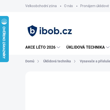
Přejít
Velkoobchodní zóna
O nás
Pronájem úklidové 
na
obsah
AKCE LÉTO 2026
ÚKLIDOVÁ TECHNIKA
Domů
Úklidová technika
Vysavače a přísluš
Neohodnoceno
Podrobnosti hodnoce