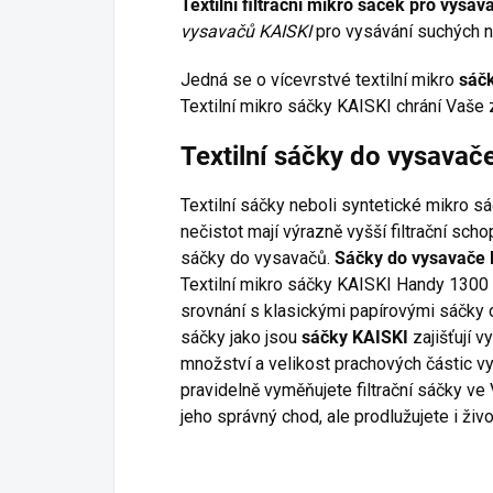
Textilní filtrační mikro sáček pro vys
vysavačů KAISKI
pro vysávání suchých n
Jedná se o vícevrstvé textilní mikro
sáč
Textilní mikro sáčky KAISKI chrání Vaše 
Textilní sáčky do vysava
Textilní sáčky neboli syntetické mikro s
nečistot mají výrazně vyšší filtrační sc
sáčky do vysavačů.
Sáčky do vysavače 
Textilní mikro sáčky KAISKI Handy 1300 W
srovnání s klasickými papírovými sáčky d
sáčky jako jsou
sáčky KAISKI
zajišťují vy
množství a velikost prachových částic v
pravidelně vyměňujete filtrační sáčky ve
jeho správný chod, ale prodlužujete i živ