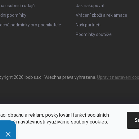
na osobních údajů
Jak nakupovat
dní podmínky
Vrácení zboží a reklamace
ecné podmínky pro podnikatele
Naši partneři
Podmínky soutěže
pyright 2026
ibob s.r.o.
. Všechna práva vyhrazena.
Upravit nastavení coo
aci obsahu a reklam, poskytování funkcí sociálních
S
ýze naší návštěvnosti využíváme soubory cookies.
ací
Zde