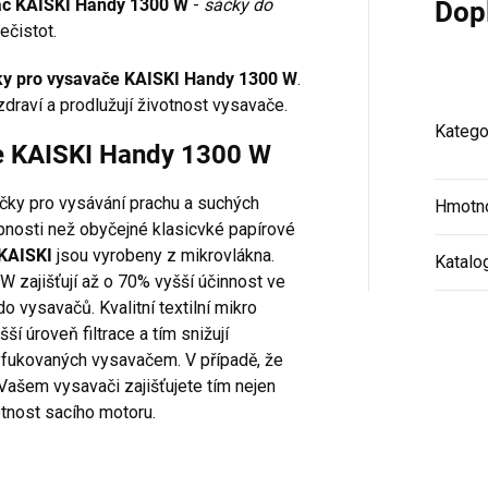
avač KAISKI Handy 1300 W
-
sáčky do
Dop
ečistot.
ky pro vysavače KAISKI Handy 1300 W
.
zdraví a prodlužují životnost vysavače.
Katego
če KAISKI Handy 1300 W
áčky pro vysávání prachu a suchých
Hmotn
hopnosti než obyčejné klasicvké papírové
KAISKI
jsou vyrobeny z mikrovlákna.
Katalo
 zajišťují až o 70% vyšší účinnost ve
o vysavačů. Kvalitní textilní mikro
šší úroveň filtrace a tím snižují
yfukovaných vysavačem. V případě, že
 Vašem vysavači zajišťujete tím nejen
otnost sacího motoru.