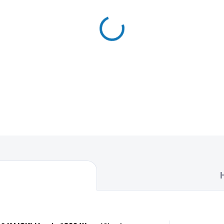
MŮŽEME DORUČIT DO:
12.8.2
−
+
Textilní sáčky do vysavače 
naleznete 5 sáčků do vysava
DETAILNÍ INFORMACE