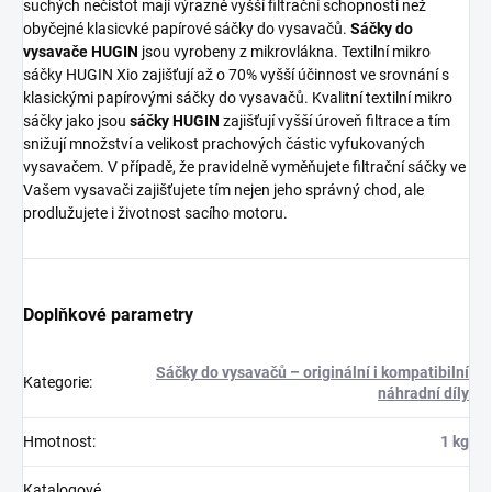
suchých nečistot mají výrazně vyšší filtrační schopnosti než
obyčejné klasicvké papírové sáčky do vysavačů.
Sáčky do
vysavače HUGIN
jsou vyrobeny z mikrovlákna. Textilní mikro
sáčky HUGIN Xio zajišťují až o 70% vyšší účinnost ve srovnání s
klasickými papírovými sáčky do vysavačů. Kvalitní textilní mikro
sáčky jako jsou
sáčky HUGIN
zajišťují vyšší úroveň filtrace a tím
snižují množství a velikost prachových částic vyfukovaných
vysavačem. V případě, že pravidelně vyměňujete filtrační sáčky ve
Vašem vysavači zajišťujete tím nejen jeho správný chod, ale
prodlužujete i životnost sacího motoru.
Doplňkové parametry
Sáčky do vysavačů – originální i kompatibilní
Kategorie
:
náhradní díly
Hmotnost
:
1 kg
Katalogové