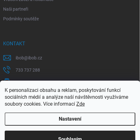
Naši partneři
Podmínky soutěže
KONTAKT
ibob
@
ibob.cz
733 737 288
607 069 561
K personalizaci obsahu a reklam, poskytování funkcí
Sledujte nás na Facebooku !
sociálních médií a analýze naší návštěvnosti využíváme
soubory cookies. Více informací
Zde
ibob_s.r.o/
Nastavení
Copyright 2026
ibob s.r.o.
. Všechna práva vyhrazena.
Upravit nastavení
cookies
Využijte naší letní akce, kde na Vás čeká spousta
Souhlasím