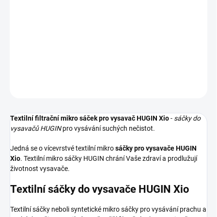
−
+
Přidat do košíku
Textilní sáčky do vysavače určené pro model HUGIN Xio. V balení
naleznete 4 sáčky do vysavače s hygienickým uzavřením.
DETAILNÍ INFORMACE
ZEPTAT SE
HLÍDAT
Textilní filtrační mikro sáček pro vysavač HUGIN Xio
-
sáčky do
vysavačů HUGIN
pro vysávání suchých nečistot.
Jedná se o vícevrstvé textilní mikro
sáčky pro vysavače HUGIN
Xio
. Textilní mikro sáčky HUGIN chrání Vaše zdraví a prodlužují
životnost vysavače.
Textilní sáčky do vysavače HUGIN Xio
Textilní sáčky neboli syntetické mikro sáčky pro vysávání prachu a