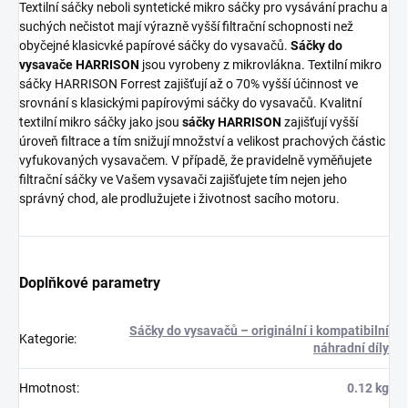
Textilní sáčky neboli syntetické mikro sáčky pro vysávání prachu a
suchých nečistot mají výrazně vyšší filtrační schopnosti než
obyčejné klasicvké papírové sáčky do vysavačů.
Sáčky do
vysavače HARRISON
jsou vyrobeny z mikrovlákna. Textilní mikro
sáčky HARRISON Forrest zajišťují až o 70% vyšší účinnost ve
srovnání s klasickými papírovými sáčky do vysavačů. Kvalitní
textilní mikro sáčky jako jsou
sáčky HARRISON
zajišťují vyšší
úroveň filtrace a tím snižují množství a velikost prachových částic
vyfukovaných vysavačem. V případě, že pravidelně vyměňujete
filtrační sáčky ve Vašem vysavači zajišťujete tím nejen jeho
správný chod, ale prodlužujete i životnost sacího motoru.
Doplňkové parametry
Sáčky do vysavačů – originální i kompatibilní
Kategorie
:
náhradní díly
Hmotnost
:
0.12 kg