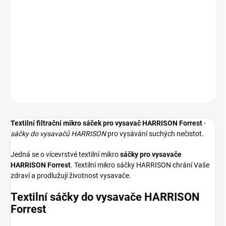
−
+
Přidat do košíku
Textilní sáčky do vysavače určené pro model HARRISON Forrest. V
balení naleznete 5 sáčků do vysavače s hygienickým uzavřením.
DETAILNÍ INFORMACE
ZEPTAT SE
HLÍDAT
Textilní filtrační mikro sáček pro vysavač HARRISON Forrest
-
sáčky do vysavačů HARRISON
pro vysávání suchých nečistot.
Jedná se o vícevrstvé textilní mikro
sáčky pro vysavače
HARRISON Forrest
. Textilní mikro sáčky HARRISON chrání Vaše
zdraví a prodlužují životnost vysavače.
Textilní sáčky do vysavače HARRISON
Forrest