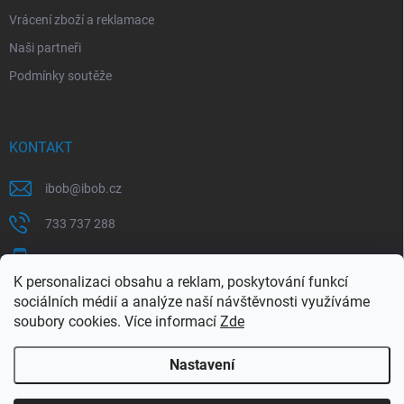
Vrácení zboží a reklamace
Naši partneři
Podmínky soutěže
KONTAKT
ibob
@
ibob.cz
733 737 288
607 069 561
K personalizaci obsahu a reklam, poskytování funkcí
Sledujte nás na Facebooku !
sociálních médií a analýze naší návštěvnosti využíváme
soubory cookies. Více informací
Zde
ibob_s.r.o/
Nastavení
Copyright 2026
ibob s.r.o.
. Všechna práva vyhrazena.
Upravit nastavení
cookies