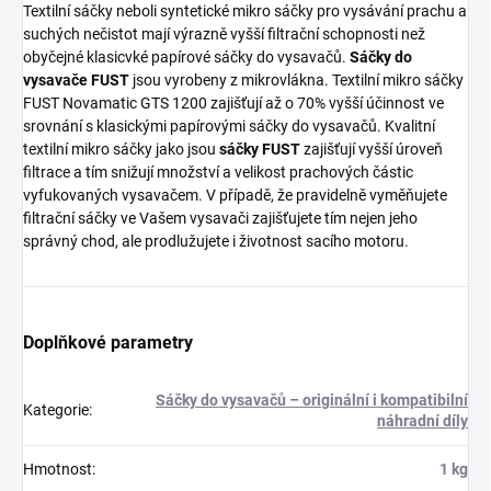
Textilní sáčky neboli syntetické mikro sáčky pro vysávání prachu a
suchých nečistot mají výrazně vyšší filtrační schopnosti než
obyčejné klasicvké papírové sáčky do vysavačů.
Sáčky do
vysavače FUST
jsou vyrobeny z mikrovlákna. Textilní mikro sáčky
FUST Novamatic GTS 1200 zajišťují až o 70% vyšší účinnost ve
srovnání s klasickými papírovými sáčky do vysavačů. Kvalitní
textilní mikro sáčky jako jsou
sáčky FUST
zajišťují vyšší úroveň
filtrace a tím snižují množství a velikost prachových částic
vyfukovaných vysavačem. V případě, že pravidelně vyměňujete
filtrační sáčky ve Vašem vysavači zajišťujete tím nejen jeho
správný chod, ale prodlužujete i životnost sacího motoru.
Doplňkové parametry
Sáčky do vysavačů – originální i kompatibilní
Kategorie
:
náhradní díly
Hmotnost
:
1 kg