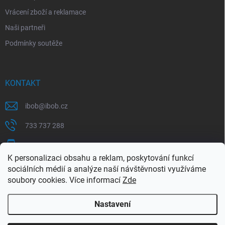
Vrácení zboží a reklamace
Naši partneři
Podmínky soutěže
KONTAKT
ibob
@
ibob.cz
733 737 288
607 069 561
K personalizaci obsahu a reklam, poskytování funkcí
Sledujte nás na Facebooku !
sociálních médií a analýze naší návštěvnosti využíváme
soubory cookies. Více informací
Zde
ibob_s.r.o/
Nastavení
Copyright 2026
ibob s.r.o.
. Všechna práva vyhrazena.
Upravit nastavení