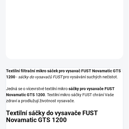
Textilní sáčky do vysavače určené pro model FUST Novamatic GTS
1200. V balení naleznete 5 sáčků do vysavače s hygienickým
uzavřením.
DETAILNÍ INFORMACE
ZEPTAT SE
HLÍDAT
Textilní filtrační mikro sáček pro vysavač FUST Novamatic GTS
1200
-
sáčky do vysavačů FUST
pro vysávání suchých nečistot.
Jedná se o vícevrstvé textilní mikro
sáčky pro vysavače FUST
Novamatic GTS 1200
. Textilní mikro sáčky FUST chrání Vaše
zdraví a prodlužují životnost vysavače.
Textilní sáčky do vysavače FUST
Novamatic GTS 1200