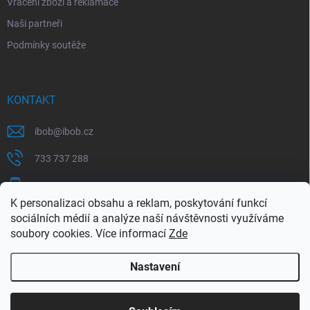
Vrácení zboží a reklamace
Naši partneři
Podmínky soutěže
KONTAKT
ibob
@
ibob.cz
733 737 288
607 069 561
K personalizaci obsahu a reklam, poskytování funkcí
Sledujte nás na Facebooku !
sociálních médií a analýze naší návštěvnosti využíváme
soubory cookies. Více informací
Zde
ibob_s.r.o/
Nastavení
Copyright 2026
ibob s.r.o.
. Všechna práva vyhrazena.
Upravit nastavení
cookies
Využijte naší letní akce, kde na Vás čeká spousta