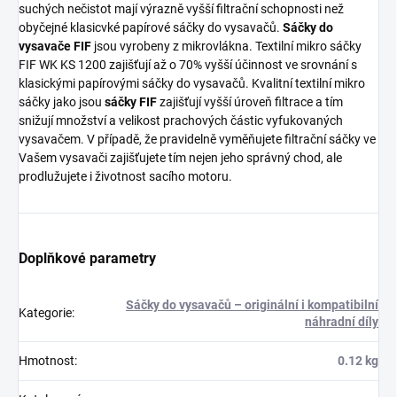
suchých nečistot mají výrazně vyšší filtrační schopnosti než
obyčejné klasicvké papírové sáčky do vysavačů.
Sáčky do
vysavače FIF
jsou vyrobeny z mikrovlákna. Textilní mikro sáčky
FIF WK KS 1200 zajišťují až o 70% vyšší účinnost ve srovnání s
klasickými papírovými sáčky do vysavačů. Kvalitní textilní mikro
sáčky jako jsou
sáčky FIF
zajišťují vyšší úroveň filtrace a tím
snižují množství a velikost prachových částic vyfukovaných
vysavačem. V případě, že pravidelně vyměňujete filtrační sáčky ve
Vašem vysavači zajišťujete tím nejen jeho správný chod, ale
prodlužujete i životnost sacího motoru.
Doplňkové parametry
Sáčky do vysavačů – originální i kompatibilní
Kategorie
:
náhradní díly
Hmotnost
:
0.12 kg