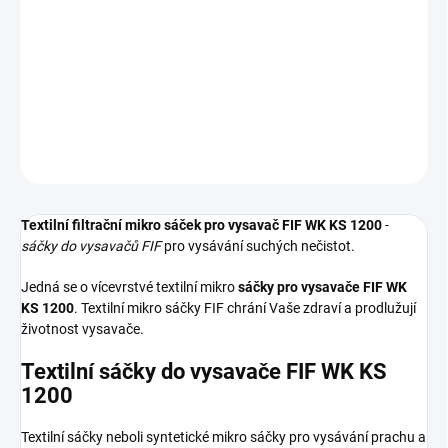
Textilní sáčky do vysavače určené pro model FIF WK KS 1200. V
balení naleznete 5 sáčků do vysavače s hygienickým uzavřením.
DETAILNÍ INFORMACE
ZEPTAT SE
HLÍDAT
Textilní filtrační mikro sáček pro vysavač FIF WK KS 1200
-
sáčky do vysavačů FIF
pro vysávání suchých nečistot.
Jedná se o vícevrstvé textilní mikro
sáčky pro vysavače FIF WK
KS 1200
. Textilní mikro sáčky FIF chrání Vaše zdraví a prodlužují
životnost vysavače.
Textilní sáčky do vysavače FIF WK KS
1200
Textilní sáčky neboli syntetické mikro sáčky pro vysávání prachu a