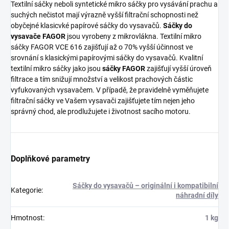
Textilní sáčky neboli syntetické mikro sáčky pro vysávání prachu a
suchých nečistot mají výrazně vyšší filtrační schopnosti než
obyčejné klasicvké papírové sáčky do vysavačů.
Sáčky do
vysavače FAGOR
jsou vyrobeny z mikrovlákna. Textilní mikro
sáčky FAGOR VCE 616 zajišťují až o 70% vyšší účinnost ve
srovnání s klasickými papírovými sáčky do vysavačů. Kvalitní
textilní mikro sáčky jako jsou
sáčky FAGOR
zajišťují vyšší úroveň
filtrace a tím snižují množství a velikost prachových částic
vyfukovaných vysavačem. V případě, že pravidelně vyměňujete
filtrační sáčky ve Vašem vysavači zajišťujete tím nejen jeho
správný chod, ale prodlužujete i životnost sacího motoru.
Doplňkové parametry
Sáčky do vysavačů – originální i kompatibilní
Kategorie
:
náhradní díly
Hmotnost
:
1 kg