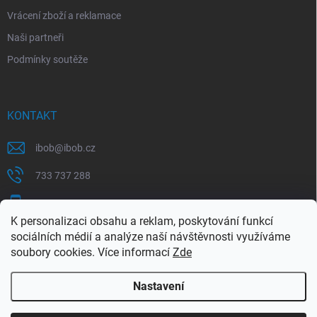
Vrácení zboží a reklamace
Naši partneři
Podmínky soutěže
KONTAKT
ibob
@
ibob.cz
733 737 288
607 069 561
K personalizaci obsahu a reklam, poskytování funkcí
Sledujte nás na Facebooku !
sociálních médií a analýze naší návštěvnosti využíváme
soubory cookies. Více informací
Zde
ibob_s.r.o/
Nastavení
Copyright 2026
ibob s.r.o.
. Všechna práva vyhrazena.
Upravit nastavení
cookies