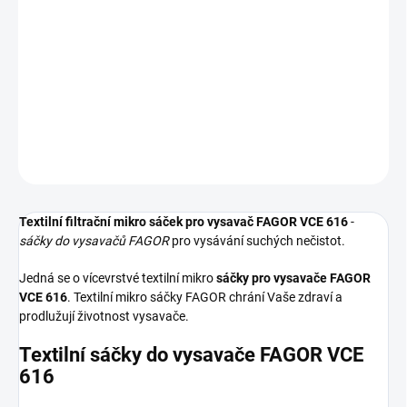
−
+
Přidat do košíku
Textilní sáčky do vysavače určené pro model FAGOR VCE 616. V
balení naleznete 5 sáčků do vysavače s hygienickým uzavřením.
DETAILNÍ INFORMACE
ZEPTAT SE
HLÍDAT
Textilní filtrační mikro sáček pro vysavač FAGOR VCE 616
-
sáčky do vysavačů FAGOR
pro vysávání suchých nečistot.
Jedná se o vícevrstvé textilní mikro
sáčky pro vysavače FAGOR
VCE 616
. Textilní mikro sáčky FAGOR chrání Vaše zdraví a
prodlužují životnost vysavače.
Textilní sáčky do vysavače FAGOR VCE
616