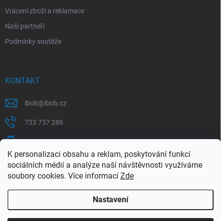
Vrácení zboží a reklamace
Naši partneři
Podmínky soutěže
KONTAKT
ibob
@
ibob.cz
733 737 288
607 069 561
K personalizaci obsahu a reklam, poskytování funkcí
Sledujte nás na Facebooku !
sociálních médií a analýze naší návštěvnosti využíváme
soubory cookies. Více informací
Zde
ibob_s.r.o/
Nastavení
Copyright 2026
ibob s.r.o.
. Všechna práva vyhrazena.
Upravit nastavení
cookies