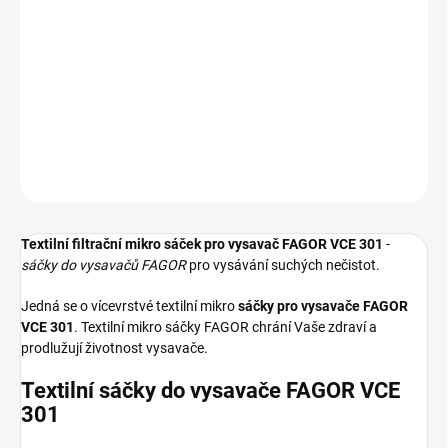
−
+
Přidat do košíku
Textilní sáčky do vysavače určené pro model FAGOR VCE 301. V
balení naleznete 5 sáčků do vysavače s hygienickým uzavřením.
DETAILNÍ INFORMACE
ZEPTAT SE
HLÍDAT
Textilní filtrační mikro sáček pro vysavač FAGOR VCE 301
-
sáčky do vysavačů FAGOR
pro vysávání suchých nečistot.
Jedná se o vícevrstvé textilní mikro
sáčky pro vysavače FAGOR
VCE 301
. Textilní mikro sáčky FAGOR chrání Vaše zdraví a
prodlužují životnost vysavače.
Textilní sáčky do vysavače FAGOR VCE
301