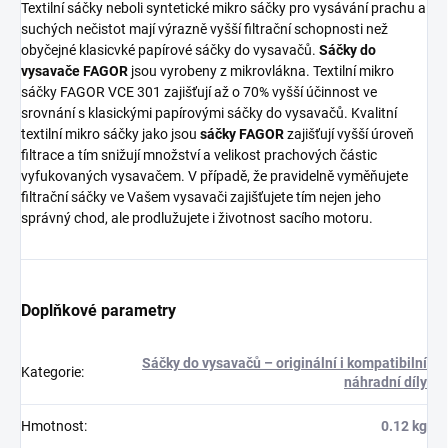
Textilní sáčky neboli syntetické mikro sáčky pro vysávání prachu a
suchých nečistot mají výrazně vyšší filtrační schopnosti než
obyčejné klasicvké papírové sáčky do vysavačů.
Sáčky do
vysavače FAGOR
jsou vyrobeny z mikrovlákna. Textilní mikro
sáčky FAGOR VCE 301 zajišťují až o 70% vyšší účinnost ve
srovnání s klasickými papírovými sáčky do vysavačů. Kvalitní
textilní mikro sáčky jako jsou
sáčky FAGOR
zajišťují vyšší úroveň
filtrace a tím snižují množství a velikost prachových částic
vyfukovaných vysavačem. V případě, že pravidelně vyměňujete
filtrační sáčky ve Vašem vysavači zajišťujete tím nejen jeho
správný chod, ale prodlužujete i životnost sacího motoru.
Doplňkové parametry
Sáčky do vysavačů – originální i kompatibilní
Kategorie
:
náhradní díly
Hmotnost
:
0.12 kg