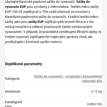
obyčejné klasicvké papírové sáčky do vysavačů.
Sáčky do
vysavače EUP
jsou vyrobeny z mikrovlákna. Textilní mikro sáčky
EUP 100 CE zajišťují až o 70% vyšší účinnost ve srovnání s
klasickými papírovými sáčky do vysavačů. Kvalitní textilní mikro
sáčky jako jsou
sáčky EUP
zajišťují vyšší úroveň filtrace a tím
snižují množství a velikost prachových částic vyfukovaných
vysavačem. V případě, že pravidelně vyměňujete filtrační sáčky ve
Vašem vysavači zajišťujete tím nejen jeho správný chod, ale
prodlužujete i životnost sacího motoru.
Doplňkové parametry
Sáčky do vysavačů – originální i kompatibilní
Kategorie
:
náhradní díly
Hmotnost
:
0.12 kg
Katalogové
EMB419K
číslo
: