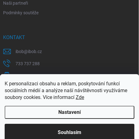
Naši partneři
Podmínky soutěže
KONTAKT
ibob
@
ibob.cz
733 737 288
607 069 561
K personalizaci obsahu a reklam, poskytování funkcí
Sledujte nás na Facebooku !
sociálních médií a analýze naší návštěvnosti využíváme
soubory cookies. Více informací
Zde
ibob_s.r.o/
Nastavení
Copyright 2026
ibob s.r.o.
. Všechna práva vyhrazena.
Upravit nastavení
cookies
Využijte naší letní akce, kde na Vás čeká spousta
Souhlasím
výhodných nabídek. Platí do 31.8.