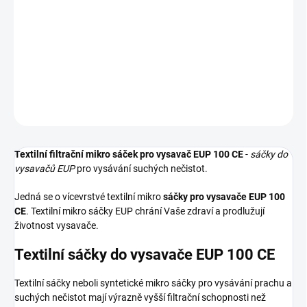
Textilní sáčky do vysavače určené pro model EUP 100 CE. V balení
naleznete 5 sáčků do vysavače s hygienickým uzavřením.
DETAILNÍ INFORMACE
ZEPTAT SE
HLÍDAT
Textilní filtrační mikro sáček pro vysavač EUP 100 CE
-
sáčky do
vysavačů EUP
pro vysávání suchých nečistot.
Jedná se o vícevrstvé textilní mikro
sáčky pro vysavače EUP 100
CE
. Textilní mikro sáčky EUP chrání Vaše zdraví a prodlužují
životnost vysavače.
Textilní sáčky do vysavače EUP 100 CE
Textilní sáčky neboli syntetické mikro sáčky pro vysávání prachu a
suchých nečistot mají výrazně vyšší filtrační schopnosti než