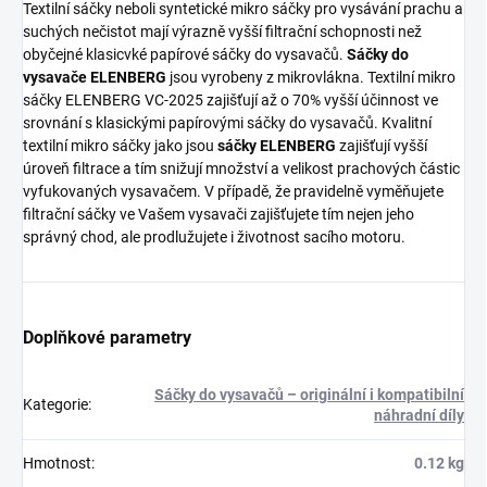
Textilní sáčky neboli syntetické mikro sáčky pro vysávání prachu a
suchých nečistot mají výrazně vyšší filtrační schopnosti než
obyčejné klasicvké papírové sáčky do vysavačů.
Sáčky do
vysavače ELENBERG
jsou vyrobeny z mikrovlákna. Textilní mikro
sáčky ELENBERG VC-2025 zajišťují až o 70% vyšší účinnost ve
srovnání s klasickými papírovými sáčky do vysavačů. Kvalitní
textilní mikro sáčky jako jsou
sáčky ELENBERG
zajišťují vyšší
úroveň filtrace a tím snižují množství a velikost prachových částic
vyfukovaných vysavačem. V případě, že pravidelně vyměňujete
filtrační sáčky ve Vašem vysavači zajišťujete tím nejen jeho
správný chod, ale prodlužujete i životnost sacího motoru.
Doplňkové parametry
Sáčky do vysavačů – originální i kompatibilní
Kategorie
:
náhradní díly
Hmotnost
:
0.12 kg