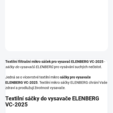
−
+
Přidat do košíku
Textilní sáčky do vysavače určené pro model ELENBERG VC-2025.
V balení naleznete 5 sáčků do vysavače s hygienickým uzavřením.
DETAILNÍ INFORMACE
ZEPTAT SE
HLÍDAT
Textilní filtrační mikro sáček pro vysavač ELENBERG VC-2025
-
sáčky do vysavačů ELENBERG
pro vysávání suchých nečistot.
Jedná se o vícevrstvé textilní mikro
sáčky pro vysavače
ELENBERG VC-2025
. Textilní mikro sáčky ELENBERG chrání Vaše
zdraví a prodlužují životnost vysavače.
Textilní sáčky do vysavače ELENBERG
VC-2025