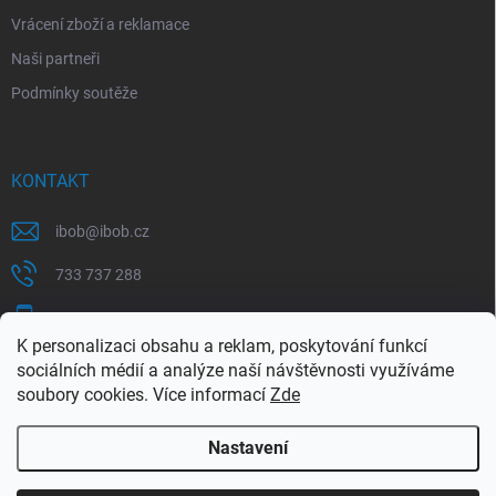
Vrácení zboží a reklamace
Naši partneři
Podmínky soutěže
KONTAKT
ibob
@
ibob.cz
733 737 288
607 069 561
K personalizaci obsahu a reklam, poskytování funkcí
Sledujte nás na Facebooku !
sociálních médií a analýze naší návštěvnosti využíváme
soubory cookies. Více informací
Zde
ibob_s.r.o/
Nastavení
Copyright 2026
ibob s.r.o.
. Všechna práva vyhrazena.
Upravit nastavení
cookies