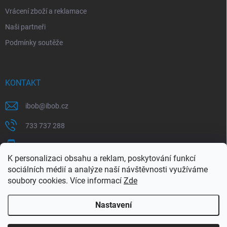
Vrácení zboží a reklamace
Naši partneři
Podmínky soutěže
KONTAKT
ibob
@
ibob.cz
733 737 288
607 069 561
K personalizaci obsahu a reklam, poskytování funkcí
Sledujte nás na Facebooku !
sociálních médií a analýze naší návštěvnosti využíváme
soubory cookies. Více informací
Zde
ibob_s.r.o/
Nastavení
Copyright 2026
ibob s.r.o.
. Všechna práva vyhrazena.
Upravit nastavení
cookies