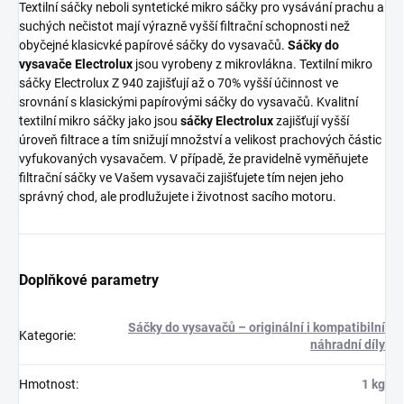
Textilní sáčky neboli syntetické mikro sáčky pro vysávání prachu a
suchých nečistot mají výrazně vyšší filtrační schopnosti než
obyčejné klasicvké papírové sáčky do vysavačů.
Sáčky do
vysavače Electrolux
jsou vyrobeny z mikrovlákna. Textilní mikro
sáčky Electrolux Z 940 zajišťují až o 70% vyšší účinnost ve
srovnání s klasickými papírovými sáčky do vysavačů. Kvalitní
textilní mikro sáčky jako jsou
sáčky Electrolux
zajišťují vyšší
úroveň filtrace a tím snižují množství a velikost prachových částic
vyfukovaných vysavačem. V případě, že pravidelně vyměňujete
filtrační sáčky ve Vašem vysavači zajišťujete tím nejen jeho
správný chod, ale prodlužujete i životnost sacího motoru.
Doplňkové parametry
Sáčky do vysavačů – originální i kompatibilní
Kategorie
:
náhradní díly
Hmotnost
:
1 kg