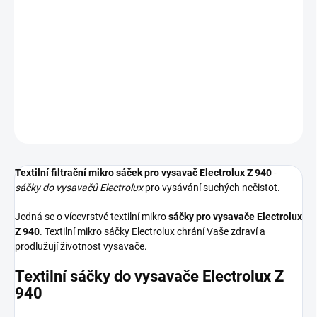
−
+
Přidat do košíku
Textilní sáčky do vysavače určené pro model Electrolux Z 940. V
balení naleznete 5 sáčků do vysavače s hygienickým uzavřením.
DETAILNÍ INFORMACE
ZEPTAT SE
HLÍDAT
Textilní filtrační mikro sáček pro vysavač Electrolux Z 940
-
sáčky do vysavačů Electrolux
pro vysávání suchých nečistot.
Jedná se o vícevrstvé textilní mikro
sáčky pro vysavače Electrolux
Z 940
. Textilní mikro sáčky Electrolux chrání Vaše zdraví a
prodlužují životnost vysavače.
Textilní sáčky do vysavače Electrolux Z
940