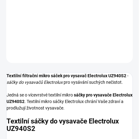
−
+
Přidat do košíku
Textilní sáčky do vysavače určené pro model Electrolux UZ940S2.
V balení naleznete 5 sáčků do vysavače s hygienickým uzavřením.
DETAILNÍ INFORMACE
ZEPTAT SE
HLÍDAT
Textilní filtrační mikro sáček pro vysavač Electrolux UZ940S2
-
sáčky do vysavačů Electrolux
pro vysávání suchých nečistot.
Jedná se o vícevrstvé textilní mikro
sáčky pro vysavače Electrolux
UZ940S2
. Textilní mikro sáčky Electrolux chrání Vaše zdraví a
prodlužují životnost vysavače.
Textilní sáčky do vysavače Electrolux
UZ940S2