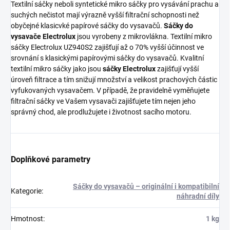
Textilní sáčky neboli syntetické mikro sáčky pro vysávání prachu a
suchých nečistot mají výrazně vyšší filtrační schopnosti než
obyčejné klasicvké papírové sáčky do vysavačů.
Sáčky do
vysavače Electrolux
jsou vyrobeny z mikrovlákna. Textilní mikro
sáčky Electrolux UZ940S2 zajišťují až o 70% vyšší účinnost ve
srovnání s klasickými papírovými sáčky do vysavačů. Kvalitní
textilní mikro sáčky jako jsou
sáčky Electrolux
zajišťují vyšší
úroveň filtrace a tím snižují množství a velikost prachových částic
vyfukovaných vysavačem. V případě, že pravidelně vyměňujete
filtrační sáčky ve Vašem vysavači zajišťujete tím nejen jeho
správný chod, ale prodlužujete i životnost sacího motoru.
Doplňkové parametry
Sáčky do vysavačů – originální i kompatibilní
Kategorie
:
náhradní díly
Hmotnost
:
1 kg