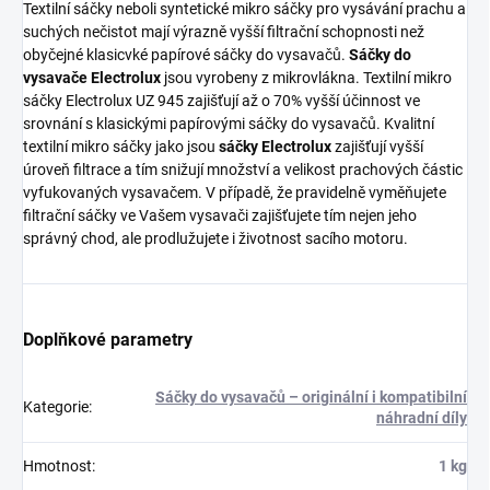
Textilní sáčky neboli syntetické mikro sáčky pro vysávání prachu a
suchých nečistot mají výrazně vyšší filtrační schopnosti než
obyčejné klasicvké papírové sáčky do vysavačů.
Sáčky do
vysavače Electrolux
jsou vyrobeny z mikrovlákna. Textilní mikro
sáčky Electrolux UZ 945 zajišťují až o 70% vyšší účinnost ve
srovnání s klasickými papírovými sáčky do vysavačů. Kvalitní
textilní mikro sáčky jako jsou
sáčky Electrolux
zajišťují vyšší
úroveň filtrace a tím snižují množství a velikost prachových částic
vyfukovaných vysavačem. V případě, že pravidelně vyměňujete
filtrační sáčky ve Vašem vysavači zajišťujete tím nejen jeho
správný chod, ale prodlužujete i životnost sacího motoru.
Doplňkové parametry
Sáčky do vysavačů – originální i kompatibilní
Kategorie
:
náhradní díly
Hmotnost
:
1 kg