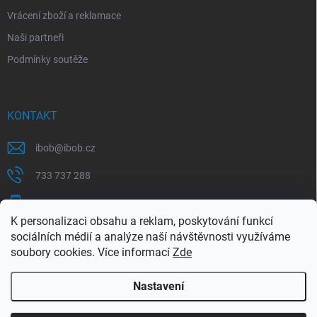
Vrácení zboží a reklamace
Naši partneři
Podmínky soutěže
KONTAKT
ibob
@
ibob.cz
733 737 288
607 069 561
K personalizaci obsahu a reklam, poskytování funkcí
Sledujte nás na Facebooku !
sociálních médií a analýze naší návštěvnosti využíváme
soubory cookies. Více informací
Zde
ibob_s.r.o/
Nastavení
Copyright 2026
ibob s.r.o.
. Všechna práva vyhrazena.
Upravit nastavení
cookies