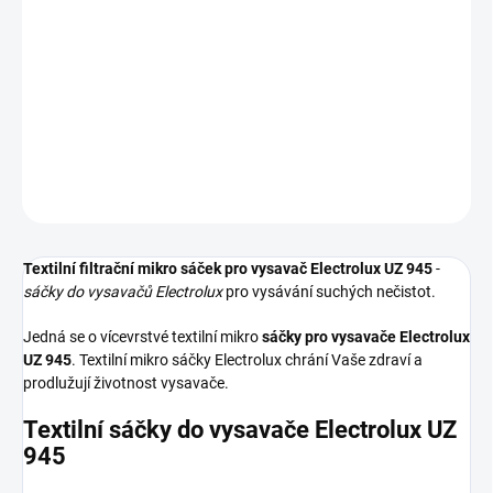
−
+
Přidat do košíku
Textilní sáčky do vysavače určené pro model Electrolux UZ 945. V
balení naleznete 5 sáčků do vysavače s hygienickým uzavřením.
DETAILNÍ INFORMACE
ZEPTAT SE
HLÍDAT
Textilní filtrační mikro sáček pro vysavač Electrolux UZ 945
-
sáčky do vysavačů Electrolux
pro vysávání suchých nečistot.
Jedná se o vícevrstvé textilní mikro
sáčky pro vysavače Electrolux
UZ 945
. Textilní mikro sáčky Electrolux chrání Vaše zdraví a
prodlužují životnost vysavače.
Textilní sáčky do vysavače Electrolux UZ
945