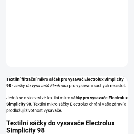
−
+
Přidat do košíku
Textilní sáčky do vysavače určené pro model Electrolux Simplicity
98. V balení naleznete 4 sáčky do vysavače s hygienickým
uzavřením.
DETAILNÍ INFORMACE
ZEPTAT SE
HLÍDAT
Textilní filtrační mikro sáček pro vysavač Electrolux Simplicity
98
-
sáčky do vysavačů Electrolux
pro vysávání suchých nečistot.
Jedná se o vícevrstvé textilní mikro
sáčky pro vysavače Electrolux
Simplicity 98
. Textilní mikro sáčky Electrolux chrání Vaše zdraví a
prodlužují životnost vysavače.
Textilní sáčky do vysavače Electrolux
Simplicity 98