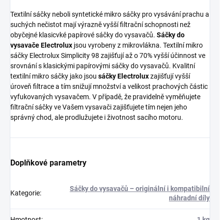
Textilní sáčky neboli syntetické mikro sáčky pro vysávání prachu a
suchých nečistot mají výrazně vyšší filtrační schopnosti než
obyčejné klasicvké papírové sáčky do vysavačů.
Sáčky do
vysavače Electrolux
jsou vyrobeny z mikrovlákna. Textilní mikro
sáčky Electrolux Simplicity 98 zajišťují až o 70% vyšší účinnost ve
srovnání s klasickými papírovými sáčky do vysavačů. Kvalitní
textilní mikro sáčky jako jsou
sáčky Electrolux
zajišťují vyšší
úroveň filtrace a tím snižují množství a velikost prachových částic
vyfukovaných vysavačem. V případě, že pravidelně vyměňujete
filtrační sáčky ve Vašem vysavači zajišťujete tím nejen jeho
správný chod, ale prodlužujete i životnost sacího motoru.
Doplňkové parametry
Sáčky do vysavačů – originální i kompatibilní
Kategorie
:
náhradní díly
Hmotnost
:
1 kg