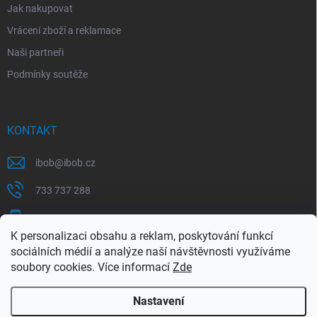
Jak nakupovat
Vrácení zboží a reklamace
Naši partneři
Podmínky soutěže
KONTAKT
ibob
@
ibob.cz
733 737 288
607 069 561
K personalizaci obsahu a reklam, poskytování funkcí
Sledujte nás na Facebooku !
sociálních médií a analýze naší návštěvnosti využíváme
soubory cookies. Více informací
Zde
ibob_s.r.o/
Nastavení