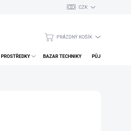
CZK
PRÁZDNÝ KOŠÍK
NÁKUPNÍ
KOŠÍK
Í PROSTŘEDKY
BAZAR TECHNIKY
PŮJČOVNA
V