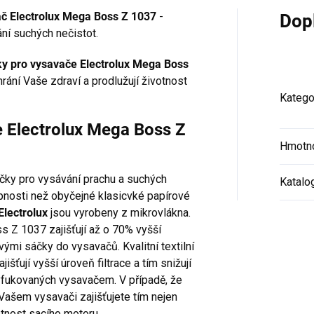
vač Electrolux Mega Boss Z 1037
-
Dop
ní suchých nečistot.
y pro vysavače Electrolux Mega Boss
hrání Vaše zdraví a prodlužují životnost
Katego
e Electrolux Mega Boss Z
Hmotn
áčky pro vysávání prachu a suchých
Katalo
hopnosti než obyčejné klasicvké papírové
lectrolux
jsou vyrobeny z mikrovlákna.
s Z 1037 zajišťují až o 70% vyšší
ými sáčky do vysavačů. Kvalitní textilní
jišťují vyšší úroveň filtrace a tím snižují
yfukovaných vysavačem. V případě, že
 Vašem vysavači zajišťujete tím nejen
otnost sacího motoru.