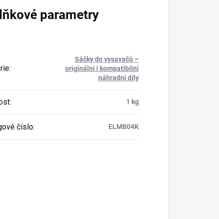
lňkové parametry
Sáčky do vysavačů –
rie
:
originální i kompatibilní
náhradní díly
ost
:
1 kg
gové číslo
:
ELMB04K