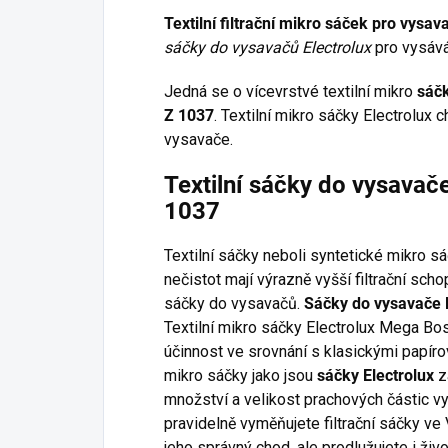
Textilní filtrační mikro sáček pro vysa
sáčky do vysavačů Electrolux
pro vysává
Jedná se o vícevrstvé textilní mikro
sáčk
Z 1037
. Textilní mikro sáčky Electrolux c
vysavače.
Textilní sáčky do vysavač
1037
Textilní sáčky neboli syntetické mikro s
nečistot mají výrazně vyšší filtrační sc
sáčky do vysavačů.
Sáčky do vysavače E
Textilní mikro sáčky Electrolux Mega Bos
účinnost ve srovnání s klasickými papírov
mikro sáčky jako jsou
sáčky Electrolux
za
množství a velikost prachových částic v
pravidelně vyměňujete filtrační sáčky ve
jeho správný chod, ale prodlužujete i živ