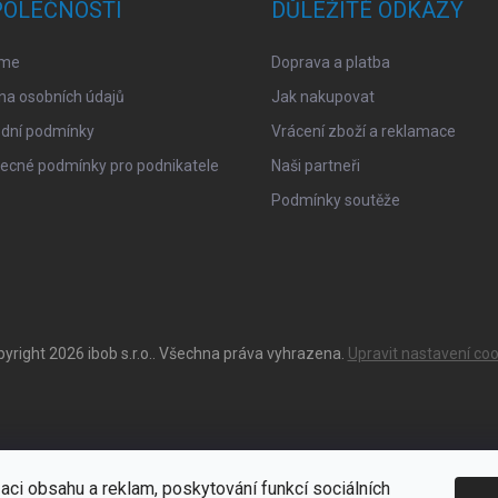
POLEČNOSTI
DŮLEŽITÉ ODKAZY
sme
Doprava a platba
na osobních údajů
Jak nakupovat
dní podmínky
Vrácení zboží a reklamace
ecné podmínky pro podnikatele
Naši partneři
Podmínky soutěže
pyright 2026
ibob s.r.o.
. Všechna práva vyhrazena.
Upravit nastavení coo
aci obsahu a reklam, poskytování funkcí sociálních