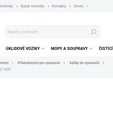
techniky
Bazar techniky
Kontakty
Servis
Hledat
ÚKLIDOVÉ VOZÍKY
MOPY A SOUPRAVY
ČISTÍC
enství
Příslušenství pro vysavače
Sáčky do vysavačů
 Z 1037
ní
ZNAČKA:
ELECTROLUX
101,64 Kč
84 Kč bez DPH
Měrná
SKLADEM
(2 KS)