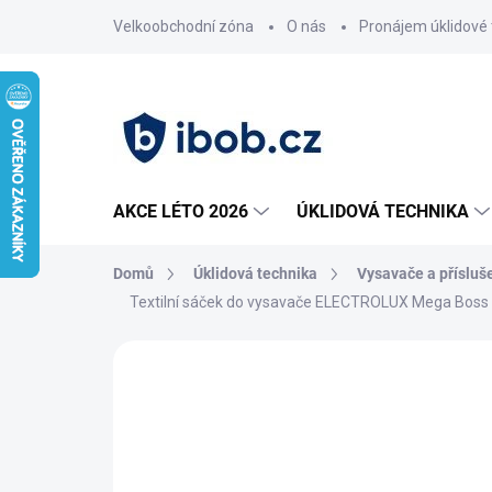
Přejít
Velkoobchodní zóna
O nás
Pronájem úklidové 
na
obsah
AKCE LÉTO 2026
ÚKLIDOVÁ TECHNIKA
Domů
Úklidová technika
Vysavače a přísluš
Textilní sáček do vysavače ELECTROLUX Mega Boss
Neohodnoceno
Podrobnosti hodnoce