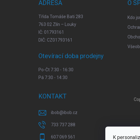
ADRESA
O S
í
Třída Tomáše Bati 283
Kdo j
763 02 Zlín – Louky
Ochra
IČ: 01793161
Obcho
DIČ: CZ01793161
Všeob
Otevírací doba prodejny
Po-Čt 7:30 - 16:30
Pá 7:30 - 14:30
KONTAKT
Co
ibob
@
ibob.cz
733 737 288
K personaliz
607 069 561