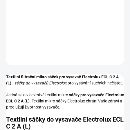
−
+
Přidat do košíku
Textilní sáčky do vysavače určené pro model Electrolux ECL C 2 A
(L). V balení naleznete 4 sáčky do vysavače s hygienickým
uzavřením.
DETAILNÍ INFORMACE
ZEPTAT SE
HLÍDAT
Textilní filtrační mikro sáček pro vysavač Electrolux ECL C 2 A
(L)
-
sáčky do vysavačů Electrolux
pro vysávání suchých nečistot.
Jedná se o vícevrstvé textilní mikro
sáčky pro vysavače Electrolux
ECL C 2 A (L)
. Textilní mikro sáčky Electrolux chrání Vaše zdraví a
prodlužují životnost vysavače.
Textilní sáčky do vysavače Electrolux ECL
C 2 A (L)