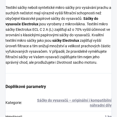
Textilní sáčky neboli syntetické mikro sáčky pro vysávání prachu a
suchých nečistot mají výrazně vyšší filtrační schopnosti než
obyčejné klasicvké papírové sáčky do vysavačů.
Sáčky do
vysavače Electrolux
jsou vyrobeny z mikrovlákna. Textilní mikro
sáčky Electrolux ECL C 2 A (L) zajišťují až o 70% vyšší účinnost ve
srovnání s klasickými papírovými sáčky do vysavačů. Kvalitní
textilní mikro sáčky jako jsou
sáčky Electrolux
zajišťují vyšší
úroveň filtrace a tím snižují množství a velikost prachových částic
vyfukovaných vysavačem. V případě, že pravidelně vyměňujete
filtrační sáčky ve Vašem vysavači zajišťujete tím nejen jeho
správný chod, ale prodlužujete i životnost sacího motoru.
Doplňkové parametry
Sáčky do vysavačů – originální i kompatibilní
Kategorie
:
náhradní díly
Hmotnost
:
1 kg