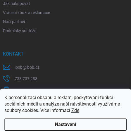
Jak nakupovat
Vrácení zboží a reklamace
Naši partneři
Podmínky soutěže
KONTAKT
ibob
@
ibob.cz
733 737 288
607 069 561
K personalizaci obsahu a reklam, poskytování funkcí
Sledujte nás na Facebooku !
sociálních médií a analýze naší návštěvnosti využíváme
soubory cookies. Více informací
Zde
ibob_s.r.o/
Nastavení