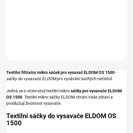
−
+
Přidat do košíku
Textilní sáčky do vysavače určené pro model ELDOM OS 1500. V
balení naleznete 4 sáčky do vysavače s hygienickým uzavřením.
DETAILNÍ INFORMACE
ZEPTAT SE
HLÍDAT
Textilní filtrační mikro sáček pro vysavač ELDOM OS 1500
-
sáčky do vysavačů ELDOM
pro vysávání suchých nečistot.
Jedná se o vícevrstvé textilní mikro
sáčky pro vysavače ELDOM
OS 1500
. Textilní mikro sáčky ELDOM chrání Vaše zdraví a
prodlužují životnost vysavače.
Textilní sáčky do vysavače ELDOM OS
1500