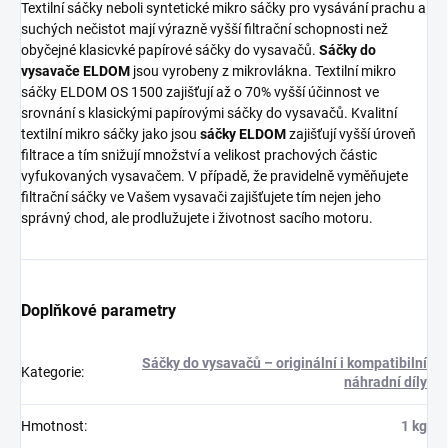
Textilní sáčky neboli syntetické mikro sáčky pro vysávání prachu a
suchých nečistot mají výrazně vyšší filtrační schopnosti než
obyčejné klasicvké papírové sáčky do vysavačů.
Sáčky do
vysavače ELDOM
jsou vyrobeny z mikrovlákna. Textilní mikro
sáčky ELDOM OS 1500 zajišťují až o 70% vyšší účinnost ve
srovnání s klasickými papírovými sáčky do vysavačů. Kvalitní
textilní mikro sáčky jako jsou
sáčky ELDOM
zajišťují vyšší úroveň
filtrace a tím snižují množství a velikost prachových částic
vyfukovaných vysavačem. V případě, že pravidelně vyměňujete
filtrační sáčky ve Vašem vysavači zajišťujete tím nejen jeho
správný chod, ale prodlužujete i životnost sacího motoru.
Doplňkové parametry
Sáčky do vysavačů – originální i kompatibilní
Kategorie
:
náhradní díly
Hmotnost
:
1 kg