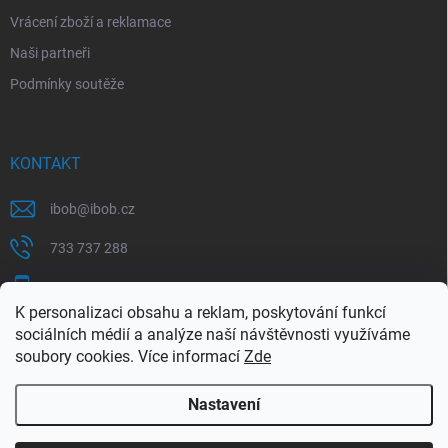
Vrácení zboží a reklamace
Naši partneři
Podmínky soutěže
KONTAKT
ibob
@
ibob.cz
733 737 288
607 069 561
K personalizaci obsahu a reklam, poskytování funkcí
Sledujte nás na Facebooku !
sociálních médií a analýze naší návštěvnosti využíváme
soubory cookies. Více informací
Zde
ibob_s.r.o/
Nastavení
Copyright 2026
ibob s.r.o.
. Všechna práva vyhrazena.
Upravit nastavení
cookies