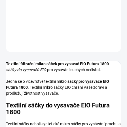
Textilní sáčky do vysavače určené pro model EIO Futura 1800. V
balení naleznete 5 sáčků do vysavače s hygienickým uzavřením.
DETAILNÍ INFORMACE
ZEPTAT SE
HLÍDAT
Textilní filtrační mikro sáček pro vysavač EIO Futura 1800
-
sáčky do vysavačů EIO
pro vysávání suchých nečistot.
Jedná se o vícevrstvé textilní mikro
sáčky pro vysavače EIO
Futura 1800
. Textilní mikro sáčky EIO chrání Vaše zdraví a
prodlužují životnost vysavače.
Textilní sáčky do vysavače EIO Futura
1800
Textilní sáčky neboli syntetické mikro sáčky pro vysávání prachu a