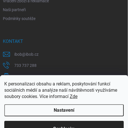
Vrácení zboží a reklamace
Naši partneři
Podmínky soutěže
KONTAKT
ibob
@
ibob.cz
733 737 288
607 069 561
K personalizaci obsahu a reklam, poskytování funkcí
Sledujte nás na Facebooku !
sociálních médií a analýze naší návštěvnosti využíváme
soubory cookies. Více informací
Zde
ibob_s.r.o/
Nastavení
Copyright 2026
ibob s.r.o.
. Všechna práva vyhrazena.
Upravit nastavení
cookies
Využijte naší letní akce, kde na Vás čeká spousta