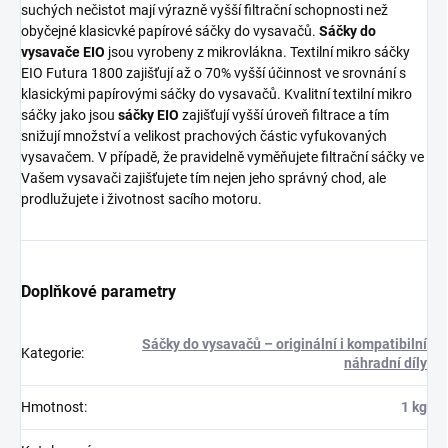
suchých nečistot mají výrazně vyšší filtrační schopnosti než
obyčejné klasicvké papírové sáčky do vysavačů.
Sáčky do
vysavače EIO
jsou vyrobeny z mikrovlákna. Textilní mikro sáčky
EIO Futura 1800 zajišťují až o 70% vyšší účinnost ve srovnání s
klasickými papírovými sáčky do vysavačů. Kvalitní textilní mikro
sáčky jako jsou
sáčky EIO
zajišťují vyšší úroveň filtrace a tím
snižují množství a velikost prachových částic vyfukovaných
vysavačem. V případě, že pravidelně vyměňujete filtrační sáčky ve
Vašem vysavači zajišťujete tím nejen jeho správný chod, ale
prodlužujete i životnost sacího motoru.
Doplňkové parametry
Sáčky do vysavačů – originální i kompatibilní
Kategorie
:
náhradní díly
Hmotnost
:
1 kg