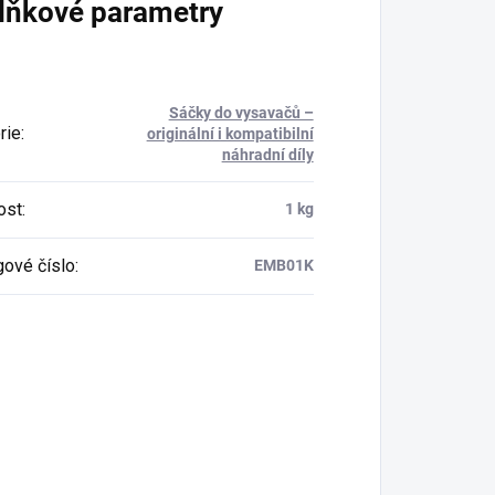
lňkové parametry
Sáčky do vysavačů –
rie
:
originální i kompatibilní
náhradní díly
ost
:
1 kg
gové číslo
:
EMB01K