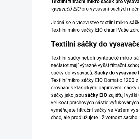
Textilní filtrační mikro sáček pro vysa
vysavačů EIO
pro vysávání suchých nečis
Jedná se o vícevrstvé textilní mikro
sáč
Textilní mikro sáčky EIO chrání Vaše zdra
Textilní sáčky do vysava
Textilní sáčky neboli syntetické mikro s
nečistot mají výrazně vyšší filtrační sc
sáčky do vysavačů.
Sáčky do vysavače 
Textilní mikro sáčky EIO Domatic 1200 za
srovnání s klasickými papírovými sáčky d
sáčky jako jsou
sáčky EIO
zajišťují vyšší
velikost prachových částic vyfukovaných
vyměňujete filtrační sáčky ve Vašem vysa
chod, ale prodlužujete i životnost sacího