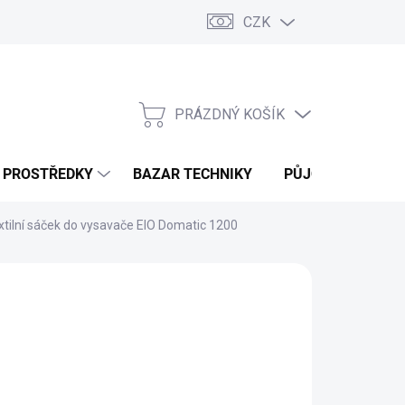
CZK
PRÁZDNÝ KOŠÍK
NÁKUPNÍ
KOŠÍK
Í PROSTŘEDKY
BAZAR TECHNIKY
PŮJČOVNA
V
xtilní sáček do vysavače EIO Domatic 1200