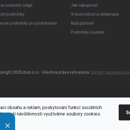
na osobních údajů
Jak nakupovat
dní podmínky
Vrácení zboží a reklamace
ecné podmínky pro podnikatele
Naši partneři
Podmínky soutěže
pyright 2026
ibob s.r.o.
. Všechna práva vyhrazena.
Upravit nastavení coo
aci obsahu a reklam, poskytování funkcí sociálních
S
ýze naší návštěvnosti využíváme soubory cookies.
ací
Zde