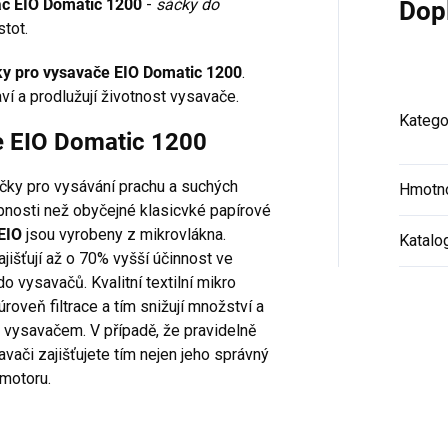
vač EIO Domatic 1200
-
sáčky do
Dop
tot.
ky pro vysavače EIO Domatic 1200
.
ví a prodlužují životnost vysavače.
Katego
če EIO Domatic 1200
áčky pro vysávání prachu a suchých
Hmotn
hopnosti než obyčejné klasicvké papírové
EIO
jsou vyrobeny z mikrovlákna.
Katalo
jišťují až o 70% vyšší účinnost ve
o vysavačů. Kvalitní textilní mikro
 úroveň filtrace a tím snižují množství a
 vysavačem. V případě, že pravidelně
vači zajišťujete tím nejen jeho správný
 motoru.