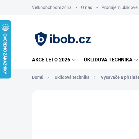
Přejít
Velkoobchodní zóna
O nás
Pronájem úklidové 
na
obsah
AKCE LÉTO 2026
ÚKLIDOVÁ TECHNIKA
Domů
Úklidová technika
Vysavače a přísluš
Neohodnoceno
Podrobnosti hodnoce