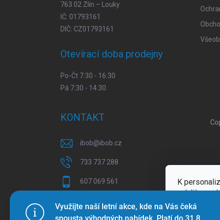
763 02 Zlín – Louky
Ochra
IČ: 01793161
Obcho
DIČ: CZ01793161
Všeob
Otevírací doba prodejny
Po-Čt 7:30 - 16:30
Pá 7:30 - 14:30
KONTAKT
Co
ibob
@
ibob.cz
733 737 288
K personaliz
607 069 561
médií a anal
Sledujte nás na Facebooku !
Více inform
Využijte naší letní akce, kde na Vás čeká
spousta výhodných nabídek. Platí do 31.8.
ibob_s.r.o/