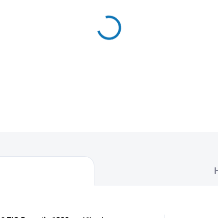
MŮŽEME DORUČIT DO:
11.8.2
−
+
Textilní sáčky do vysavače u
naleznete 5 sáčků do vysava
DETAILNÍ INFORMACE