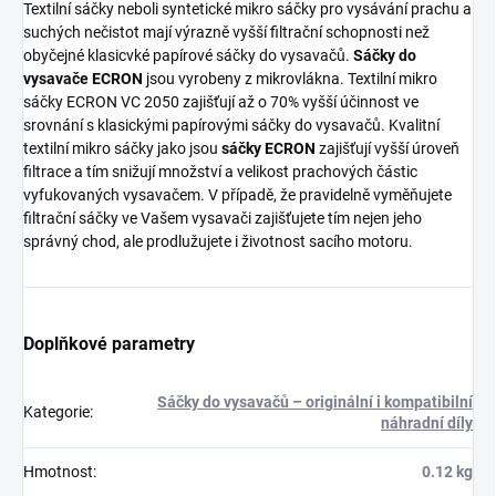
Textilní sáčky neboli syntetické mikro sáčky pro vysávání prachu a
suchých nečistot mají výrazně vyšší filtrační schopnosti než
obyčejné klasicvké papírové sáčky do vysavačů.
Sáčky do
vysavače ECRON
jsou vyrobeny z mikrovlákna. Textilní mikro
sáčky ECRON VC 2050 zajišťují až o 70% vyšší účinnost ve
srovnání s klasickými papírovými sáčky do vysavačů. Kvalitní
textilní mikro sáčky jako jsou
sáčky ECRON
zajišťují vyšší úroveň
filtrace a tím snižují množství a velikost prachových částic
vyfukovaných vysavačem. V případě, že pravidelně vyměňujete
filtrační sáčky ve Vašem vysavači zajišťujete tím nejen jeho
správný chod, ale prodlužujete i životnost sacího motoru.
Doplňkové parametry
Sáčky do vysavačů – originální i kompatibilní
Kategorie
:
náhradní díly
Hmotnost
:
0.12 kg