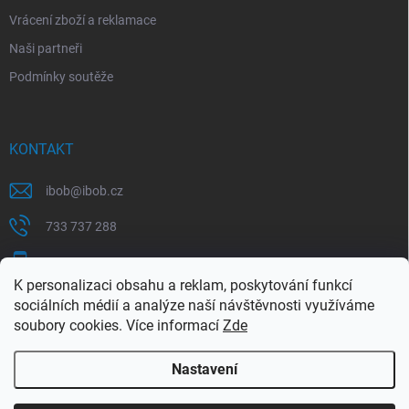
Vrácení zboží a reklamace
Naši partneři
Podmínky soutěže
KONTAKT
ibob
@
ibob.cz
733 737 288
607 069 561
K personalizaci obsahu a reklam, poskytování funkcí
Sledujte nás na Facebooku !
sociálních médií a analýze naší návštěvnosti využíváme
soubory cookies. Více informací
Zde
ibob_s.r.o/
Nastavení
Copyright 2026
ibob s.r.o.
. Všechna práva vyhrazena.
Upravit nastavení
cookies