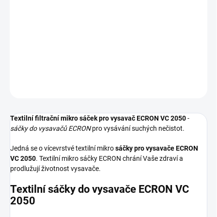
−
+
Přidat do košíku
Textilní sáčky do vysavače určené pro model ECRON VC 2050. V
balení naleznete 5 sáčků do vysavače s hygienickým uzavřením.
DETAILNÍ INFORMACE
ZEPTAT SE
HLÍDAT
Textilní filtrační mikro sáček pro vysavač ECRON VC 2050
-
sáčky do vysavačů ECRON
pro vysávání suchých nečistot.
Jedná se o vícevrstvé textilní mikro
sáčky pro vysavače ECRON
VC 2050
. Textilní mikro sáčky ECRON chrání Vaše zdraví a
prodlužují životnost vysavače.
Textilní sáčky do vysavače ECRON VC
2050