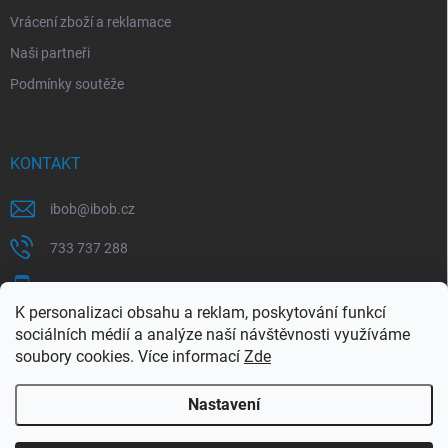
Vrácení zboží a reklamace
Naši partneři
Podmínky soutěže
KONTAKT
ibob
@
ibob.cz
733 737 288
607 069 561
K personalizaci obsahu a reklam, poskytování funkcí
Sledujte nás na Facebooku !
sociálních médií a analýze naší návštěvnosti využíváme
soubory cookies. Více informací
Zde
ibob_s.r.o/
Nastavení
Copyright 2026
ibob s.r.o.
. Všechna práva vyhrazena.
Upravit nastavení
cookies