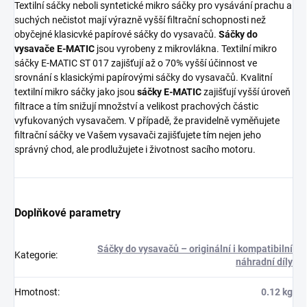
Textilní sáčky neboli syntetické mikro sáčky pro vysávání prachu a
suchých nečistot mají výrazně vyšší filtrační schopnosti než
obyčejné klasicvké papírové sáčky do vysavačů.
Sáčky do
vysavače E-MATIC
jsou vyrobeny z mikrovlákna. Textilní mikro
sáčky E-MATIC ST 017 zajišťují až o 70% vyšší účinnost ve
srovnání s klasickými papírovými sáčky do vysavačů. Kvalitní
textilní mikro sáčky jako jsou
sáčky E-MATIC
zajišťují vyšší úroveň
filtrace a tím snižují množství a velikost prachových částic
vyfukovaných vysavačem. V případě, že pravidelně vyměňujete
filtrační sáčky ve Vašem vysavači zajišťujete tím nejen jeho
správný chod, ale prodlužujete i životnost sacího motoru.
Doplňkové parametry
Sáčky do vysavačů – originální i kompatibilní
Kategorie
:
náhradní díly
Hmotnost
:
0.12 kg