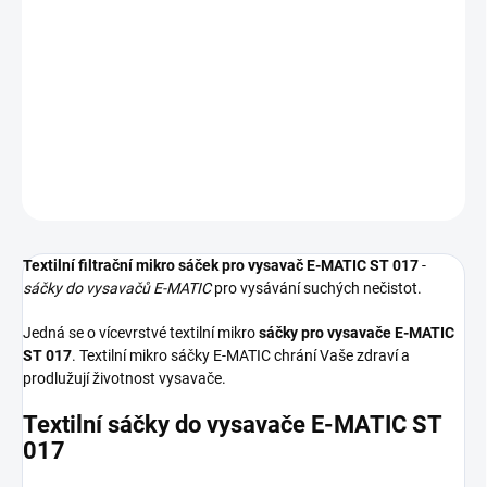
−
+
Přidat do košíku
Textilní sáčky do vysavače určené pro model E-MATIC ST 017. V
balení naleznete 5 sáčků do vysavače s hygienickým uzavřením.
DETAILNÍ INFORMACE
ZEPTAT SE
HLÍDAT
Textilní filtrační mikro sáček pro vysavač E-MATIC ST 017
-
sáčky do vysavačů E-MATIC
pro vysávání suchých nečistot.
Jedná se o vícevrstvé textilní mikro
sáčky pro vysavače E-MATIC
ST 017
. Textilní mikro sáčky E-MATIC chrání Vaše zdraví a
prodlužují životnost vysavače.
Textilní sáčky do vysavače E-MATIC ST
017