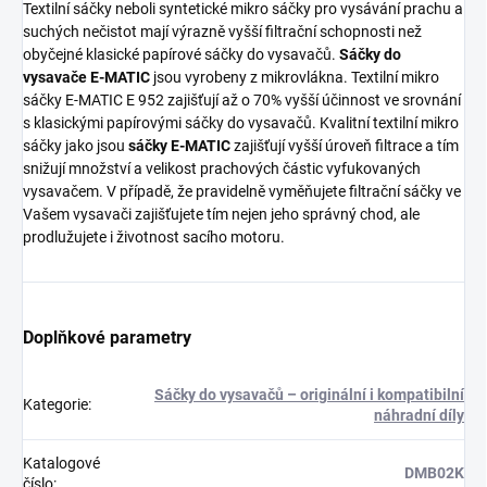
Textilní sáčky neboli syntetické mikro sáčky pro vysávání prachu a
suchých nečistot mají výrazně vyšší filtrační schopnosti než
obyčejné klasické papírové sáčky do vysavačů.
Sáčky do
vysavače E-MATIC
jsou vyrobeny z mikrovlákna. Textilní mikro
sáčky E-MATIC E 952 zajišťují až o 70% vyšší účinnost ve srovnání
s klasickými papírovými sáčky do vysavačů. Kvalitní textilní mikro
sáčky jako jsou
sáčky E-MATIC
zajišťují vyšší úroveň filtrace a tím
snižují množství a velikost prachových částic vyfukovaných
vysavačem. V případě, že pravidelně vyměňujete filtrační sáčky ve
Vašem vysavači zajišťujete tím nejen jeho správný chod, ale
prodlužujete i životnost sacího motoru.
Doplňkové parametry
Sáčky do vysavačů – originální i kompatibilní
Kategorie
:
náhradní díly
Katalogové
DMB02K
číslo
: