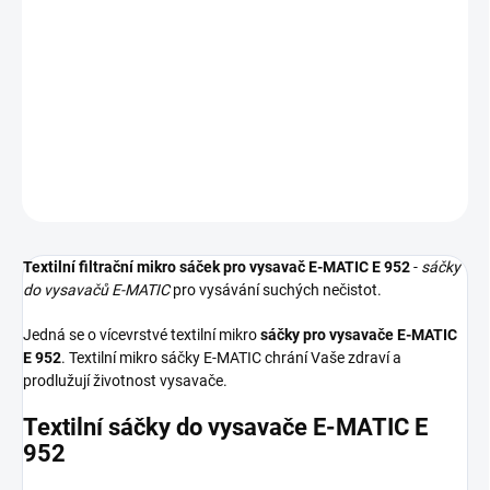
−
+
Přidat do košíku
Textilní sáčky do vysavače určené pro model E-MATIC E 952. V
balení naleznete 4 sáčky do vysavače s hygienickým uzavřením.
DETAILNÍ INFORMACE
ZEPTAT SE
HLÍDAT
Textilní filtrační mikro sáček pro vysavač E-MATIC E 952
-
sáčky
do vysavačů E-MATIC
pro vysávání suchých nečistot.
Jedná se o vícevrstvé textilní mikro
sáčky pro vysavače E-MATIC
E 952
. Textilní mikro sáčky E-MATIC chrání Vaše zdraví a
prodlužují životnost vysavače.
Textilní sáčky do vysavače E-MATIC E
952