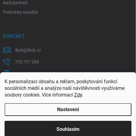
Naši partneři
Podmínky soutěže
KONTAKT
ibob
@
ibob.cz
733 737 288
607 069 561
K personalizaci obsahu a reklam, poskytování funkcí
Sledujte nás na Facebooku !
sociálních médií a analýze naší návštěvnosti využíváme
soubory cookies. Více informací
Zde
ibob_s.r.o/
Nastavení
Copyright 2026
ibob s.r.o.
. Všechna práva vyhrazena.
Upravit nastavení
cookies
Využijte naší letní akce, kde na Vás čeká spousta
Souhlasím
výhodných nabídek. Platí do 31.8.