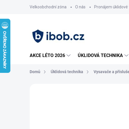
Přejít
Velkoobchodní zóna
O nás
Pronájem úklidové 
na
obsah
AKCE LÉTO 2026
ÚKLIDOVÁ TECHNIKA
Domů
Úklidová technika
Vysavače a přísluš
Neohodnoceno
Podrobnosti hodnoce