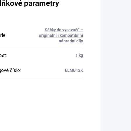
lňkové parametry
Sáčky do vysavačů –
rie
:
originální i kompatibilní
náhradní díly
ost
:
1 kg
gové číslo
:
ELMB12K