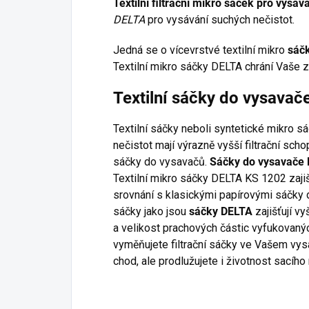
Textilní filtrační mikro sáček pro vys
DELTA
pro vysávání suchých nečistot.
Jedná se o vícevrstvé textilní mikro
sáč
Textilní mikro sáčky DELTA chrání Vaše z
Textilní sáčky do vysava
Textilní sáčky neboli syntetické mikro s
nečistot mají výrazně vyšší filtrační sc
sáčky do vysavačů.
Sáčky do vysavače
Textilní mikro sáčky DELTA KS 1202 zajiš
srovnání s klasickými papírovými sáčky d
sáčky jako jsou
sáčky DELTA
zajišťují vy
a velikost prachových částic vyfukovaný
vyměňujete filtrační sáčky ve Vašem vysa
chod, ale prodlužujete i životnost sacího