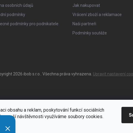
na osobních údajů
Jak nakupovat
dní podmínky
Vrácení zboží a reklamace
ecné podmínky pro podnikatele
Naši partneři
Podmínky soutěže
pyright 2026
ibob s.r.o.
. Všechna práva vyhrazena.
Upravit nastavení coo
aci obsahu a reklam, poskytování funkcí sociálních
S
ýze naší návštěvnosti využíváme soubory cookies.
ací
Zde