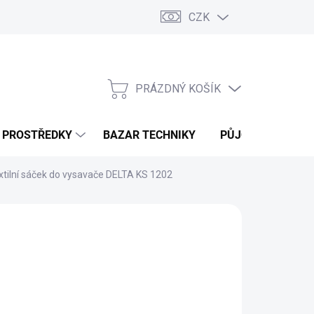
CZK
PRÁZDNÝ KOŠÍK
NÁKUPNÍ
KOŠÍK
Í PROSTŘEDKY
BAZAR TECHNIKY
PŮJČOVNA
V
xtilní sáček do vysavače DELTA KS 1202