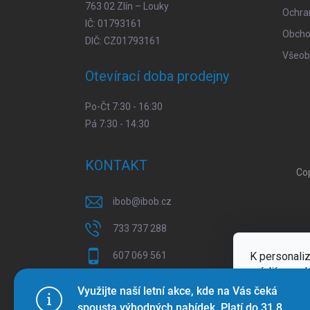
763 02 Zlín – Louky
Ochra
IČ: 01793161
Obcho
DIČ: CZ01793161
Všeob
Otevírací doba prodejny
Po-Čt 7:30 - 16:30
Pá 7:30 - 14:30
KONTAKT
Co
ibob
@
ibob.cz
733 737 288
K personaliz
607 069 561
médií a anal
Sledujte nás na Facebooku !
Více inform
Využijte naší letní akce, kde na Vás čeká
spousta výhodných nabídek. Platí do 31.8.
ibob_s.r.o/