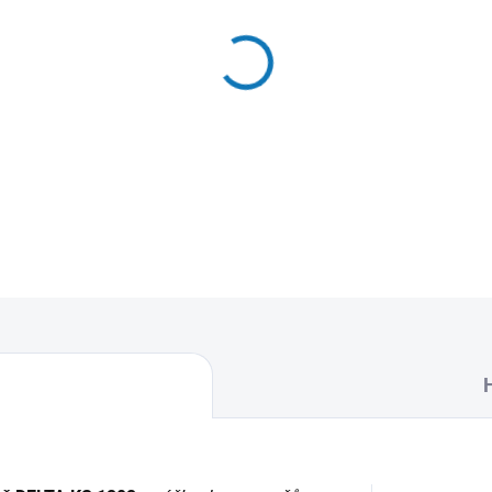
MŮŽEME DORUČIT DO:
11.8.2
−
+
Textilní sáčky do vysavače 
naleznete 4 sáčky do vysava
DETAILNÍ INFORMACE