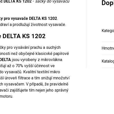
avač DELTA KS 1202
-
sáčky do vysavačů
Dop
ky pro vysavače DELTA KS 1202
.
draví a prodlužují životnost vysavače.
Katego
če DELTA KS 1202
áčky pro vysávání prachu a suchých
Hmotn
hopnosti než obyčejné klasicvké papírové
 DELTA
jsou vyrobeny z mikrovlákna.
Katalo
ťují až o 70% vyšší účinnost ve
o vysavačů. Kvalitní textilní mikro
šší úroveň filtrace a tím snižují množství
ch vysavačem. V případě, že pravidelně
vači zajišťujete tím nejen jeho správný
 motoru.