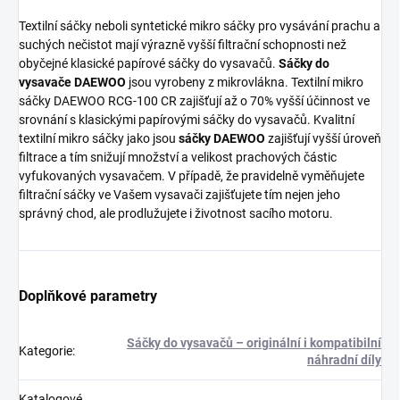
Textilní sáčky neboli syntetické mikro sáčky pro vysávání prachu a
suchých nečistot mají výrazně vyšší filtrační schopnosti než
obyčejné klasické papírové sáčky do vysavačů.
Sáčky do
vysavače DAEWOO
jsou vyrobeny z mikrovlákna. Textilní mikro
sáčky DAEWOO RCG-100 CR zajišťují až o 70% vyšší účinnost ve
srovnání s klasickými papírovými sáčky do vysavačů. Kvalitní
textilní mikro sáčky jako jsou
sáčky DAEWOO
zajišťují vyšší úroveň
filtrace a tím snižují množství a velikost prachových částic
vyfukovaných vysavačem. V případě, že pravidelně vyměňujete
filtrační sáčky ve Vašem vysavači zajišťujete tím nejen jeho
správný chod, ale prodlužujete i životnost sacího motoru.
Doplňkové parametry
Sáčky do vysavačů – originální i kompatibilní
Kategorie
:
náhradní díly
Katalogové