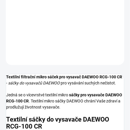
−
+
Přidat do košíku
Textilní sáčky do vysavače určené pro model DAEWOO RCG-100
CR. V balení naleznete 4 sáčky do vysavače s hygienickým
uzavřením.
DETAILNÍ INFORMACE
ZEPTAT SE
HLÍDAT
Textilní filtrační mikro sáček pro vysavač DAEWOO RCG-100 CR
-
sáčky do vysavačů DAEWOO
pro vysávání suchých nečistot.
Jedná se o vícevrstvé textilní mikro
sáčky pro vysavače DAEWOO
RCG-100 CR
. Textilní mikro sáčky DAEWOO chrání Vaše zdraví a
prodlužují životnost vysavače.
Textilní sáčky do vysavače DAEWOO
RCG-100 CR