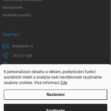
Naši partneři
Podmínky soutěže
KONTAKT
ibob
@
ibob.cz
733 737 288
607 069 561
K personalizaci obsahu a reklam, poskytování funkcí
Sledujte nás na Facebooku !
sociálních médií a analýze naší návštěvnosti využíváme
soubory cookies. Více informací
Zde
ibob_s.r.o/
Nastavení
Copyright 2026
ibob s.r.o.
. Všechna práva vyhrazena.
Upravit nastavení
cookies
Využijte naší letní akce, kde na Vás čeká spousta
Souhlasím