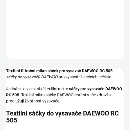
−
+
Přidat do košíku
Textilní sáčky do vysavače určené pro model DAEWOO RC 505. V
balení naleznete 4 sáčky do vysavače s hygienickým uzavřením.
DETAILNÍ INFORMACE
ZEPTAT SE
HLÍDAT
Textilní filtrační mikro sáček pro vysavač DAEWOO RC 505
-
sáčky do vysavačů DAEWOO
pro vysávání suchých nečistot.
Jedná se o vícevrstvé textilní mikro
sáčky pro vysavače DAEWOO
RC 505
. Textilní mikro sáčky DAEWOO chrání Vaše zdraví a
prodlužují životnost vysavače.
Textilní sáčky do vysavače DAEWOO RC
505