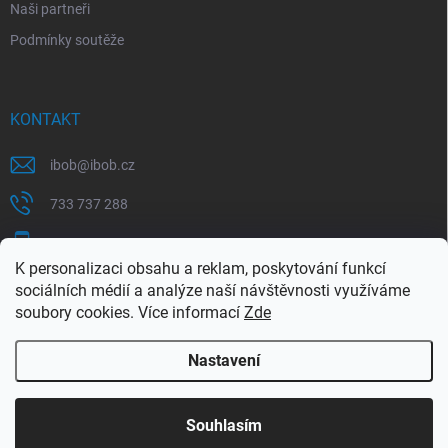
Naši partneři
Podmínky soutěže
KONTAKT
ibob
@
ibob.cz
733 737 288
607 069 561
K personalizaci obsahu a reklam, poskytování funkcí
Sledujte nás na Facebooku !
sociálních médií a analýze naší návštěvnosti využíváme
soubory cookies. Více informací
Zde
ibob_s.r.o/
Nastavení
Copyright 2026
ibob s.r.o.
. Všechna práva vyhrazena.
Upravit nastavení
cookies
Využijte naší letní akce, kde na Vás čeká spousta
Souhlasím
výhodných nabídek. Platí do 31.8.