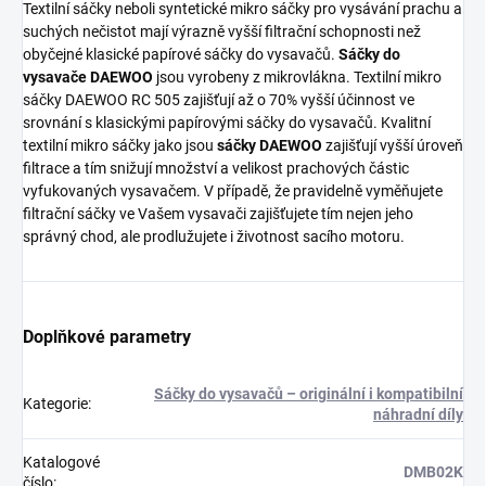
Textilní sáčky neboli syntetické mikro sáčky pro vysávání prachu a
suchých nečistot mají výrazně vyšší filtrační schopnosti než
obyčejné klasické papírové sáčky do vysavačů.
Sáčky do
vysavače DAEWOO
jsou vyrobeny z mikrovlákna. Textilní mikro
sáčky DAEWOO RC 505 zajišťují až o 70% vyšší účinnost ve
srovnání s klasickými papírovými sáčky do vysavačů. Kvalitní
textilní mikro sáčky jako jsou
sáčky DAEWOO
zajišťují vyšší úroveň
filtrace a tím snižují množství a velikost prachových částic
vyfukovaných vysavačem. V případě, že pravidelně vyměňujete
filtrační sáčky ve Vašem vysavači zajišťujete tím nejen jeho
správný chod, ale prodlužujete i životnost sacího motoru.
Doplňkové parametry
Sáčky do vysavačů – originální i kompatibilní
Kategorie
:
náhradní díly
Katalogové
DMB02K
číslo
: