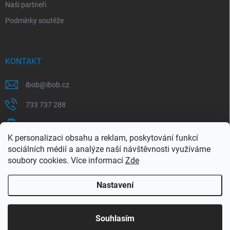
Naši partneři
Podmínky soutěže
KONTAKT
ibob
@
ibob.cz
733 737 288
607 069 561
K personalizaci obsahu a reklam, poskytování funkcí
Sledujte nás na Facebooku !
sociálních médií a analýze naší návštěvnosti využíváme
soubory cookies. Více informací
Zde
ibob_s.r.o/
Nastavení
Copyright 2026
ibob s.r.o.
. Všechna práva vyhrazena.
Upravit nastavení
cookies
Využijte naší letní akce, kde na Vás čeká spousta
Souhlasím
výhodných nabídek. Platí do 31.8.