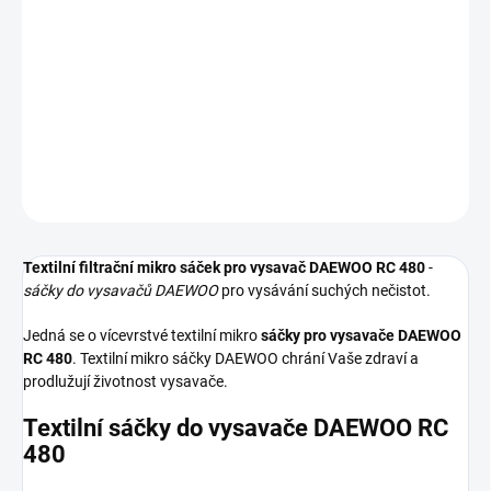
−
+
Přidat do košíku
Textilní sáčky do vysavače určené pro model DAEWOO RC 480. V
balení naleznete 4 sáčky do vysavače s hygienickým uzavřením.
DETAILNÍ INFORMACE
ZEPTAT SE
HLÍDAT
Textilní filtrační mikro sáček pro vysavač DAEWOO RC 480
-
sáčky do vysavačů DAEWOO
pro vysávání suchých nečistot.
Jedná se o vícevrstvé textilní mikro
sáčky pro vysavače DAEWOO
RC 480
. Textilní mikro sáčky DAEWOO chrání Vaše zdraví a
prodlužují životnost vysavače.
Textilní sáčky do vysavače DAEWOO RC
480