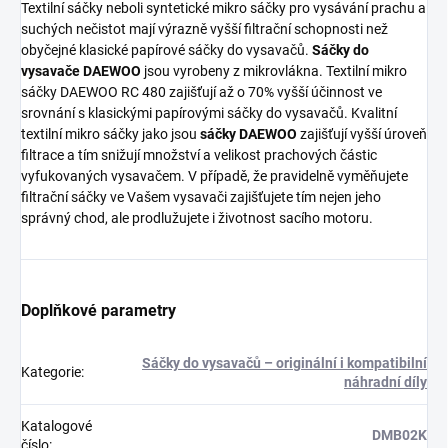
Textilní sáčky neboli syntetické mikro sáčky pro vysávání prachu a
suchých nečistot mají výrazně vyšší filtrační schopnosti než
obyčejné klasické papírové sáčky do vysavačů.
Sáčky do
vysavače DAEWOO
jsou vyrobeny z mikrovlákna. Textilní mikro
sáčky DAEWOO RC 480 zajišťují až o 70% vyšší účinnost ve
srovnání s klasickými papírovými sáčky do vysavačů. Kvalitní
textilní mikro sáčky jako jsou
sáčky DAEWOO
zajišťují vyšší úroveň
filtrace a tím snižují množství a velikost prachových částic
vyfukovaných vysavačem. V případě, že pravidelně vyměňujete
filtrační sáčky ve Vašem vysavači zajišťujete tím nejen jeho
správný chod, ale prodlužujete i životnost sacího motoru.
Doplňkové parametry
Sáčky do vysavačů – originální i kompatibilní
Kategorie
:
náhradní díly
Katalogové
DMB02K
číslo
: