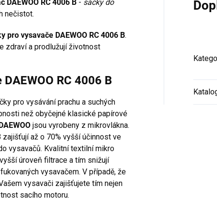
savač DAEWOO RC 4006 B
-
sáčky do
Dop
 nečistot.
ky pro vysavače DAEWOO RC 4006 B
.
 zdraví a prodlužují životnost
Katego
ače DAEWOO RC 4006 B
Katalo
áčky pro vysávání prachu a suchých
opnosti než obyčejné klasické papírové
e DAEWOO
jsou vyrobeny z mikrovlákna.
ajišťují až o 70% vyšší účinnost ve
o vysavačů. Kvalitní textilní mikro
 vyšší úroveň filtrace a tím snižují
yfukovaných vysavačem. V případě, že
 Vašem vysavači zajišťujete tím nejen
otnost sacího motoru.