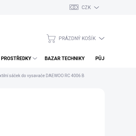
CZK
PRÁZDNÝ KOŠÍK
NÁKUPNÍ
KOŠÍK
Í PROSTŘEDKY
BAZAR TECHNIKY
PŮJČOVNA
V
xtilní sáček do vysavače DAEWOO RC 4006 B