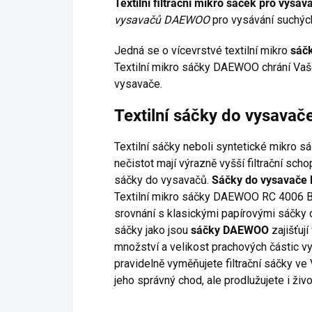
Textilní filtrační mikro sáček pro vy
vysavačů DAEWOO
pro vysávání suchých
Jedná se o vícevrstvé textilní mikro
sáč
Textilní mikro sáčky DAEWOO chrání Vaše
vysavače.
Textilní sáčky do vysav
Textilní sáčky neboli syntetické mikro s
nečistot mají výrazně vyšší filtrační sch
sáčky do vysavačů.
Sáčky do vysavač
Textilní mikro sáčky DAEWOO RC 4006 B z
srovnání s klasickými papírovými sáčky d
sáčky jako jsou
sáčky DAEWOO
zajišťují
množství a velikost prachových částic v
pravidelně vyměňujete filtrační sáčky ve
jeho správný chod, ale prodlužujete i živ