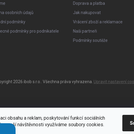
sme
Doprava a platba
na osobních údajů
Jak nakupovat
dní podmínky
Vrácení zboží a reklamace
ecné podmínky pro podnikatele
Naši partneři
Podmínky soutěže
pyright 2026
ibob s.r.o.
. Všechna práva vyhrazena.
Upravit nastavení coo
aci obsahu a reklam, poskytování funkcí sociálních
S
ýze naší návštěvnosti využíváme soubory cookies.
ací
Zde