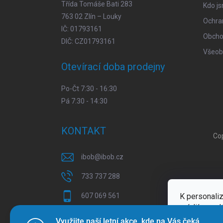
Třída Tomáše Bati 283
Kdo j
763 02 Zlín – Louky
Ochra
IČ: 01793161
Obcho
DIČ: CZ01793161
Všeob
Otevírací doba prodejny
Po-Čt 7:30 - 16:30
Pá 7:30 - 14:30
KONTAKT
Co
ibob
@
ibob.cz
733 737 288
K personaliz
607 069 561
médií a anal
Sledujte nás na Facebooku !
Více inform
Využijte naší letní akce, kde na Vás čeká