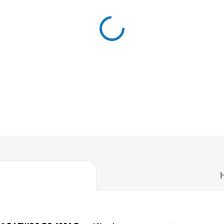
MŮŽEME DORUČIT DO:
12.8.2
−
+
Textilní sáčky do vysavače 
naleznete 4 sáčky do vysava
DETAILNÍ INFORMACE