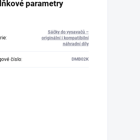
lňkové parametry
Sáčky do vysavačů –
rie
:
originální i kompatibilní
náhradní díly
gové číslo
:
DMB02K