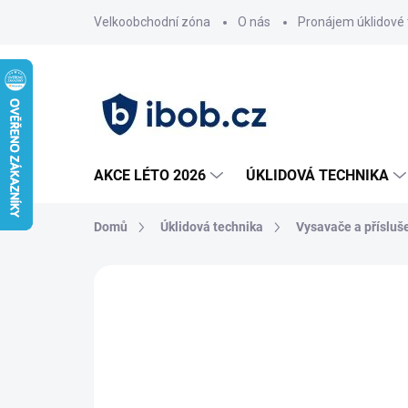
Přejít
Velkoobchodní zóna
O nás
Pronájem úklidové 
na
obsah
AKCE LÉTO 2026
ÚKLIDOVÁ TECHNIKA
Domů
Úklidová technika
Vysavače a přísluš
Neohodnoceno
Podrobnosti hodnoce