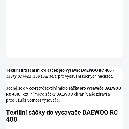
−
+
Přidat do košíku
Textilní sáčky do vysavače určené pro model DAEWOO RC 400. V
balení naleznete 4 sáčky do vysavače s hygienickým uzavřením.
DETAILNÍ INFORMACE
ZEPTAT SE
HLÍDAT
Textilní filtrační mikro sáček pro vysavač DAEWOO RC 400
-
sáčky do vysavačů DAEWOO
pro vysávání suchých nečistot.
Jedná se o vícevrstvé textilní mikro
sáčky pro vysavače DAEWOO
RC 400
. Textilní mikro sáčky DAEWOO chrání Vaše zdraví a
prodlužují životnost vysavače.
Textilní sáčky do vysavače DAEWOO RC
400