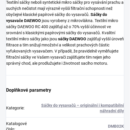
Textilní sáčky neboli syntetické mikro sáčky pro vysávání prachu a
suchých nečistot mají výrazně vyšší filtrační schopnosti než
obyčejné klasické papírové sáčky do vysavačů.
Sáčky do
vysavače DAEWOO
jsou vyrobeny z mikrovlákna. Textilní mikro
sáčky DAEWOO RC 400 zajišťují až o 70% vyšší účinnost ve
srovnání s klasickými papírovými sáčky do vysavačů. Kvalitní
textilní mikro sáčky jako jsou
sáčky DAEWOO
zajišťují vyšší úroveň
filtrace a tím snižují množství a velikost prachových částic
vyfukovaných vysavačem. V případě, že pravidelně vyměňujete
filtrační sáčky ve Vašem vysavači zajišťujete tím nejen jeho
správný chod, ale prodlužujete i životnost sacího motoru.
Doplňkové parametry
Sáčky do vysavačů – originální i kompatibilní
Kategorie
:
náhradní díly
Katalogové
DMB02K
číslo
: