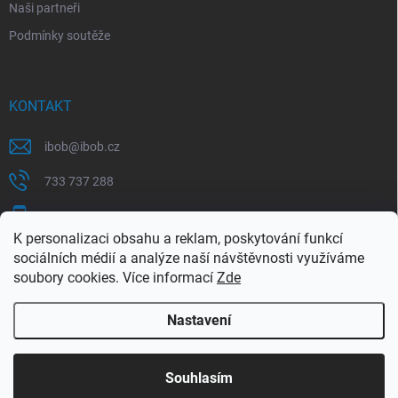
Naši partneři
Podmínky soutěže
KONTAKT
ibob
@
ibob.cz
733 737 288
607 069 561
K personalizaci obsahu a reklam, poskytování funkcí
Sledujte nás na Facebooku !
sociálních médií a analýze naší návštěvnosti využíváme
soubory cookies. Více informací
Zde
ibob_s.r.o/
Nastavení
Copyright 2026
ibob s.r.o.
. Všechna práva vyhrazena.
Upravit nastavení
cookies
Využijte naší letní akce, kde na Vás čeká spousta
Souhlasím
výhodných nabídek. Platí do 31.8.