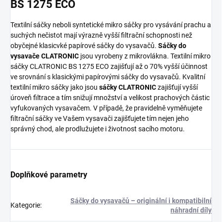
BS 1275 ECO
Textilní sáčky neboli syntetické mikro sáčky pro vysávání prachu a
suchých nečistot mají výrazně vyšší filtrační schopnosti než
obyčejné klasicvké papírové sáčky do vysavačů.
Sáčky do
vysavače CLATRONIC
jsou vyrobeny z mikrovlákna. Textilní mikro
sáčky CLATRONIC BS 1275 ECO zajišťují až o 70% vyšší účinnost
ve srovnání s klasickými papírovými sáčky do vysavačů. Kvalitní
textilní mikro sáčky jako jsou
sáčky CLATRONIC
zajišťují vyšší
úroveň filtrace a tím snižují množství a velikost prachových částic
vyfukovaných vysavačem. V případě, že pravidelně vyměňujete
filtrační sáčky ve Vašem vysavači zajišťujete tím nejen jeho
správný chod, ale prodlužujete i životnost sacího motoru.
Doplňkové parametry
Sáčky do vysavačů – originální i kompatibilní
Kategorie
:
náhradní díly