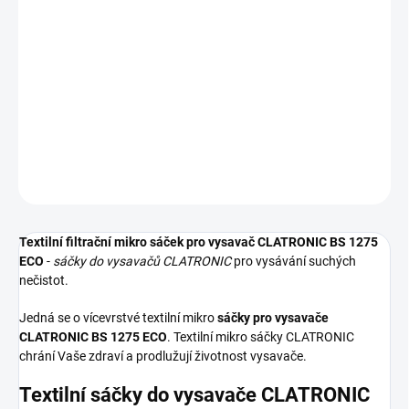
−
+
Přidat do košíku
Textilní sáčky do vysavače určené pro model CLATRONIC BS 1275
ECO. V balení naleznete 5 sáčků do vysavače s hygienickým
uzavřením.
DETAILNÍ INFORMACE
ZEPTAT SE
HLÍDAT
Textilní filtrační mikro sáček pro vysavač CLATRONIC BS 1275
ECO
-
sáčky do vysavačů CLATRONIC
pro vysávání suchých
nečistot.
Jedná se o vícevrstvé textilní mikro
sáčky pro vysavače
CLATRONIC BS 1275 ECO
. Textilní mikro sáčky CLATRONIC
chrání Vaše zdraví a prodlužují životnost vysavače.
Textilní sáčky do vysavače CLATRONIC