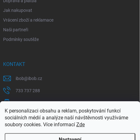
Doprava a platba
Jak nakupovat
Vrácení zboží a reklamace
Naši partneři
Podmínky soutěže
KONTAKT
ibob
@
ibob.cz
733 737 288
607 069 561
K personalizaci obsahu a reklam, poskytování funkcí
Sledujte nás na Facebooku !
sociálních médií a analýze naší návštěvnosti využíváme
soubory cookies. Více informací
Zde
ibob_s.r.o/
Nastavení