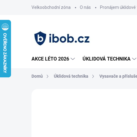
Přejít
Velkoobchodní zóna
O nás
Pronájem úklidové 
na
obsah
AKCE LÉTO 2026
ÚKLIDOVÁ TECHNIKA
Domů
Úklidová technika
Vysavače a přísluš
Neohodnoceno
Podrobnosti hodnoce