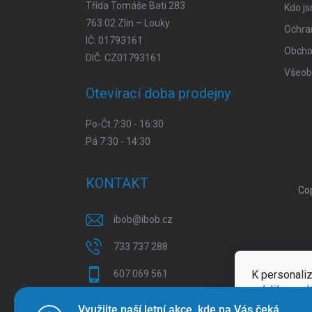
Třída Tomáše Bati 283
Kdo j
763 02 Zlín – Louky
Ochra
IČ: 01793161
Obcho
DIČ: CZ01793161
Všeob
Otevírací doba prodejny
Po-Čt 7:30 - 16:30
Pá 7:30 - 14:30
KONTAKT
Co
ibob
@
ibob.cz
733 737 288
K personaliz
607 069 561
médií a anal
Sledujte nás na Facebooku !
Více inform
Využijte naší letní akce, kde na Vás čeká