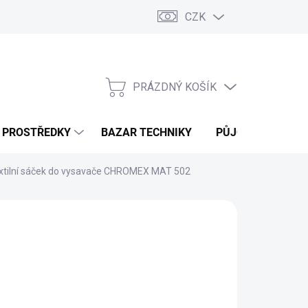
CZK
PRÁZDNÝ KOŠÍK
NÁKUPNÍ
KOŠÍK
Í PROSTŘEDKY
BAZAR TECHNIKY
PŮJČOVNA
V
xtilní sáček do vysavače CHROMEX MAT 502