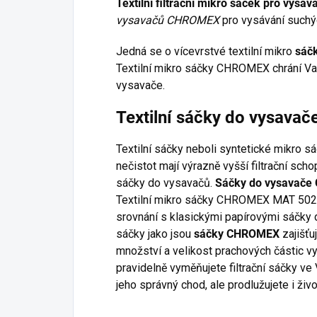
Textilní filtrační mikro sáček pro vy
vysavačů CHROMEX
pro vysávání suchýc
Jedná se o vícevrstvé textilní mikro
sáč
Textilní mikro sáčky CHROMEX chrání Vaš
vysavače.
Textilní sáčky do vysav
Textilní sáčky neboli syntetické mikro s
nečistot mají výrazně vyšší filtrační sc
sáčky do vysavačů.
Sáčky do vysavač
Textilní mikro sáčky CHROMEX MAT 502 z
srovnání s klasickými papírovými sáčky d
sáčky jako jsou
sáčky CHROMEX
zajišťuj
množství a velikost prachových částic v
pravidelně vyměňujete filtrační sáčky ve
jeho správný chod, ale prodlužujete i živ