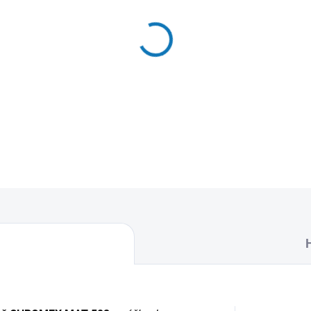
MŮŽEME DORUČIT DO:
12.8.2
−
+
Textilní sáčky do vysavače
naleznete 5 sáčků do vysava
DETAILNÍ INFORMACE