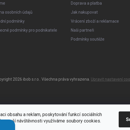
sme
Doprava a platba
na osobních údajů
Jak nakupovat
dní podmínky
Vrácení zboží a reklamace
ecné podmínky pro podnikatele
Naši partneři
Podmínky soutěže
pyright 2026
ibob s.r.o.
. Všechna práva vyhrazena.
Upravit nastavení coo
aci obsahu a reklam, poskytování funkcí sociálních
S
ýze naší návštěvnosti využíváme soubory cookies.
ací
Zde