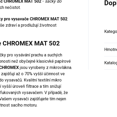
savač CHROMEX MAT 502
-
sáčky do
Dop
h nečistot.
ky pro vysavače CHROMEX MAT 502
.
e zdraví a prodlužují životnost
Katego
ače CHROMEX MAT 502
Hmotn
áčky pro vysávání prachu a suchých
hopnosti než obyčejné klasicvké papírové
Katalo
e CHROMEX
jsou vyrobeny z mikrovlákna.
ajišťují až o 70% vyšší účinnost ve
o vysavačů. Kvalitní textilní mikro
í vyšší úroveň filtrace a tím snižují
yfukovaných vysavačem. V případě, že
 Vašem vysavači zajišťujete tím nejen
otnost sacího motoru.