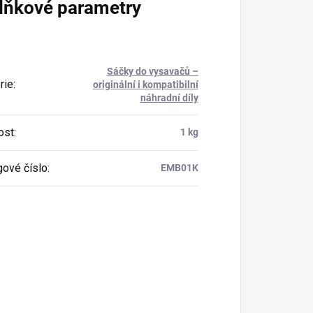
lňkové parametry
Sáčky do vysavačů –
rie
:
originální i kompatibilní
náhradní díly
ost
:
1 kg
gové číslo
:
EMB01K